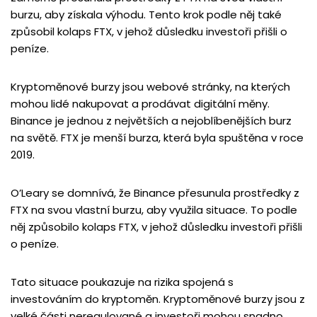
burzu, aby získala výhodu. Tento krok podle něj také
způsobil kolaps FTX, v jehož důsledku investoři přišli o
peníze.
Kryptoměnové burzy jsou webové stránky, na kterých
mohou lidé nakupovat a prodávat digitální měny.
Binance je jednou z největších a nejoblíbenějších burz
na světě. FTX je menší burza, která byla spuštěna v roce
2019.
O’Leary se domnívá, že Binance přesunula prostředky z
FTX na svou vlastní burzu, aby využila situace. To podle
něj způsobilo kolaps FTX, v jehož důsledku investoři přišli
o peníze.
Tato situace poukazuje na rizika spojená s
investováním do kryptoměn. Kryptoměnové burzy jsou z
velké části neregulované a investoři mohou snadno