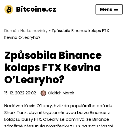
Bitcoine.cz
Menu
Přeskočit
na
obsah
Domů
»
Horké novinky
»
Způsobila Binance kolaps FTX
Kevina O’Learyho?
Způsobila Binance
kolaps FTX Kevina
O’Learyho?
15. 12. 2022 20:02
Oldřich Marek
Nedávno Kevin O’Leary, hvězda populárního pořadu
Shark Tank, obvinil kryptoměnovou burzu Binance z
kolapsu burzy FTX. O’Leary se domnívá, že Binance
záměrně přesunula prostředky z FTX na svou vlastní