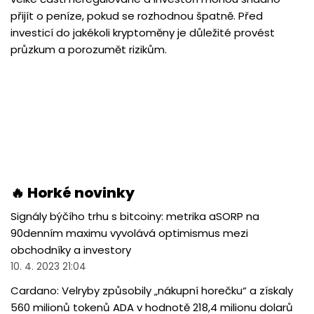
přijít o peníze, pokud se rozhodnou špatně. Před
investicí do jakékoli kryptoměny je důležité provést
průzkum a porozumět rizikům.
🔥 Horké novinky
Signály býčího trhu s bitcoiny: metrika aSORP na
90denním maximu vyvolává optimismus mezi
obchodníky a investory
10. 4. 2023 21:04
Cardano: Velryby způsobily „nákupní horečku“ a získaly
560 milionů tokenů ADA v hodnotě 218,4 milionu dolarů