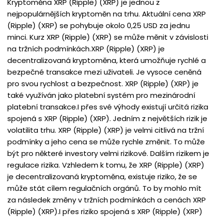
Kryptoměna XRP (Ripple) (XRP) je jednou z
nejpopulárnějších kryptoměn na trhu. Aktuální cena XRP
(Ripple) (XRP) se pohybuje okolo 0,25 USD za jednu
minci. Kurz XRP (Ripple) (XRP) se může měnit v závislosti
na tržních podmínkách.XRP (Ripple) (XRP) je
decentralizovaná kryptoměna, která umožňuje rychlé a
bezpečné transakce mezi uživateli. Je vysoce ceněná
pro svou rychlost a bezpečnost. XRP (Ripple) (XRP) je
také využíván jako platební systém pro mezinárodní
platební transakce.I přes své výhody existují určitá rizika
spojená s XRP (Ripple) (XRP). Jedním z největších rizik je
volatilita trhu. XRP (Ripple) (XRP) je velmi citlivá na tržní
podmínky a jeho cena se může rychle změnit. To může
být pro některé investory velmi rizikové. Dalším rizikem je
regulace rizika. Vzhledem k tomu, že XRP (Ripple) (XRP)
je decentralizovaná kryptoměna, existuje riziko, že se
může stát cílem regulačních orgánů. To by mohlo mít
za následek změny v tržních podmínkách a cenách XRP
(Ripple) (XRP).I přes riziko spojená s XRP (Ripple) (XRP)