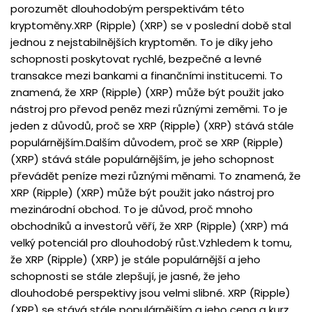
porozumět dlouhodobým perspektivám této
kryptoměny.XRP (Ripple) (XRP) se v poslední době stal
jednou z nejstabilnějších kryptoměn. To je díky jeho
schopnosti poskytovat rychlé, bezpečné a levné
transakce mezi bankami a finančními institucemi. To
znamená, že XRP (Ripple) (XRP) může být použit jako
nástroj pro převod peněz mezi různými zeměmi. To je
jeden z důvodů, proč se XRP (Ripple) (XRP) stává stále
populárnějším.Dalším důvodem, proč se XRP (Ripple)
(XRP) stává stále populárnějším, je jeho schopnost
převádět peníze mezi různými měnami. To znamená, že
XRP (Ripple) (XRP) může být použit jako nástroj pro
mezinárodní obchod. To je důvod, proč mnoho
obchodníků a investorů věří, že XRP (Ripple) (XRP) má
velký potenciál pro dlouhodobý růst.Vzhledem k tomu,
že XRP (Ripple) (XRP) je stále populárnější a jeho
schopnosti se stále zlepšují, je jasné, že jeho
dlouhodobé perspektivy jsou velmi slibné. XRP (Ripple)
(XRP) se stává stále populárnějším a jeho cena a kurz