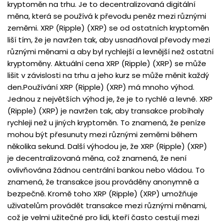
kryptoměn na trhu. Je to decentralizovaná digitální
měna, která se používá k převodu peněz mezi různými
zeměmi. XRP (Ripple) (XRP) se od ostatních kryptoměn
liší tím, že je navržen tak, aby usnadňoval převody mezi
různými měnami a aby byl rychlejší a levnější než ostatní
kryptoměny. Aktuální cena XRP (Ripple) (XRP) se může
lišit v závislosti na trhu a jeho kurz se může měnit každý
den.Používání XRP (Ripple) (XRP) má mnoho výhod.
Jednou z největších výhod je, že je to rychlé a levné. XRP
(Ripple) (XRP) je navržen tak, aby transakce probíhaly
rychleji než u jiných kryptoměn. To znamená, že peníze
mohou být přesunuty mezi různými zeměmi během
několika sekund. Další výhodou je, že XRP (Ripple) (XRP)
je decentralizovaná měna, což znamená, že není
ovlivňována žádnou centrální bankou nebo vládou. To
znamená, že transakce jsou prováděny anonymně a
bezpečně. Kromě toho XRP (Ripple) (XRP) umožňuje
uživatelům provádět transakce mezi různými měnami,
což je velmi užitečné pro lidi, kteří často cestují mezi