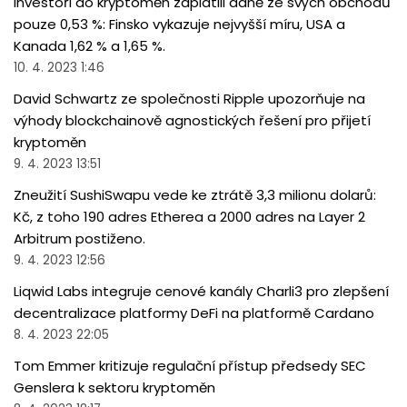
Investoři do kryptoměn zaplatili daně ze svých obchodů
pouze 0,53 %: Finsko vykazuje nejvyšší míru, USA a
Kanada 1,62 % a 1,65 %.
10. 4. 2023 1:46
David Schwartz ze společnosti Ripple upozorňuje na
výhody blockchainově agnostických řešení pro přijetí
kryptoměn
9. 4. 2023 13:51
Zneužití SushiSwapu vede ke ztrátě 3,3 milionu dolarů:
Kč, z toho 190 adres Etherea a 2000 adres na Layer 2
Arbitrum postiženo.
9. 4. 2023 12:56
Liqwid Labs integruje cenové kanály Charli3 pro zlepšení
decentralizace platformy DeFi na platformě Cardano
8. 4. 2023 22:05
Tom Emmer kritizuje regulační přístup předsedy SEC
Genslera k sektoru kryptoměn