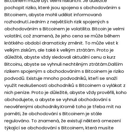
Bitcoinem může být velmi riskantní. Je důležité
pochopit riziko, které jsou spojena s obchodováním s
Bitcoinem, abyste mohli udělat informovaná
rozhodnutí.Jedním z největších rizik spojených s
obchodováním s Bitcoinem je volatilita. Bitcoin je velmi
volatilní, což znamená, že jeho cena se může během
krátkého období dramaticky změnit. To může vést k
velkým ziskům, ale také k velkým ztrátám. Proto je
důležité, abyste vždy sledovali aktuální cenu a kurz
Bitcoinu, abyste se vyhnuli nechtěným ztrátám.Dalším
rizikem spojeným s obchodováním s Bitcoinem je riziko
podvodů. Existuje mnoho podvodníků, kteří se snaží
využít nezkušenosti obchodníků s Bitcoinem a vylákat z
nich peníze. Proto je důležité, abyste vždy prověřili, koho
obchodujete, a abyste se vyhnuli obchodování s
neověřenými obchodníky.Kromě toho je třeba mít na
paměti, že obchodování s Bitcoinem je stále
regulováno. To znamená, že existují některá omezení
týkající se obchodování s Bitcoinem, která musíte