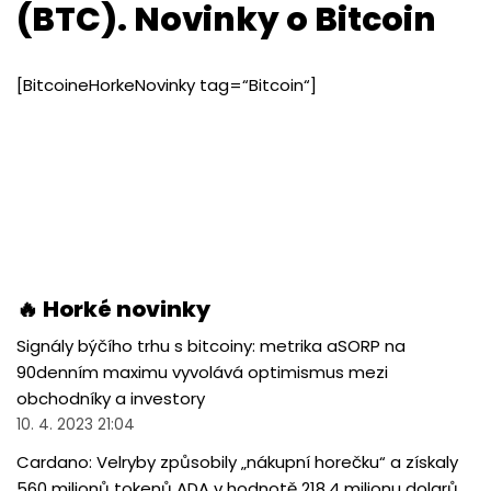
(BTC). Novinky o Bitcoin
[BitcoineHorkeNovinky tag=“Bitcoin“]
🔥 Horké novinky
Signály býčího trhu s bitcoiny: metrika aSORP na
90denním maximu vyvolává optimismus mezi
obchodníky a investory
10. 4. 2023 21:04
Cardano: Velryby způsobily „nákupní horečku“ a získaly
560 milionů tokenů ADA v hodnotě 218,4 milionu dolarů