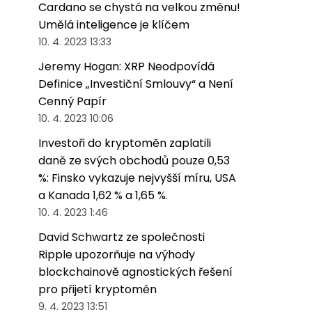
Cardano se chystá na velkou změnu!
Umělá inteligence je klíčem
10. 4. 2023 13:33
Jeremy Hogan: XRP Neodpovídá
Definice „Investiční Smlouvy“ a Není
Cenný Papír
10. 4. 2023 10:06
Investoři do kryptoměn zaplatili
daně ze svých obchodů pouze 0,53
%: Finsko vykazuje nejvyšší míru, USA
a Kanada 1,62 % a 1,65 %.
10. 4. 2023 1:46
David Schwartz ze společnosti
Ripple upozorňuje na výhody
blockchainově agnostických řešení
pro přijetí kryptoměn
9. 4. 2023 13:51