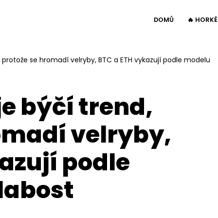
DOMŮ
🔥 HORK
d, protože se hromadí velryby, BTC a ETH vykazují podle modelu
e býčí trend,
omadí velryby,
azují podle
labost