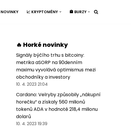
É NOVINKY
📈 KRYPTOMĚNY
🏦 BURZY
🔥 Horké novinky
Signály býčího trhu s bitcoiny:
metrika aSORP na 90denním
maximu vyvolává optimismus mezi
obchodníky a investory
10. 4. 2023 21:04
Cardano: Velryby způsobily „nákupní
horečku“ a získaly 560 milionů
tokenů ADA v hodnotě 218,4 milionu
dolarů
10. 4. 2023 19:39