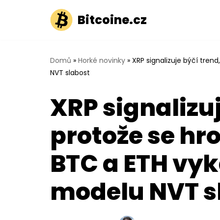
Bitcoine.cz
Přeskočit
na
obsah
Domů
»
Horké novinky
»
XRP signalizuje býčí tren
NVT slabost
XRP signalizuj
protože se hr
BTC a ETH vyk
modelu NVT s