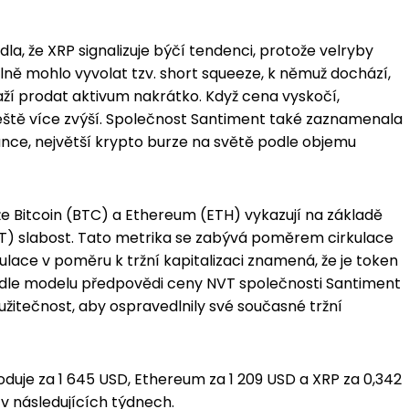
a, že XRP signalizuje býčí tendenci, protože velryby
lně mohlo vyvolat tzv. short squeeze, k němuž dochází,
ží prodat aktivum nakrátko. Když cena vyskočí,
eště více zvýší. Společnost Santiment také zaznamenala
nce, největší krypto burze na světě podle objemu
 že Bitcoin (BTC) a Ethereum (ETH) vykazují na základě
T) slabost. Tato metrika se zabývá poměrem cirkulace
rkulace v poměru k tržní kapitalizaci znamená, že je token
odle modelu předpovědi ceny NVT společnosti Santiment
užitečnost, aby ospravedlnily své současné tržní
duje za 1 645 USD, Ethereum za 1 209 USD a XRP za 0,342
 v následujících týdnech.