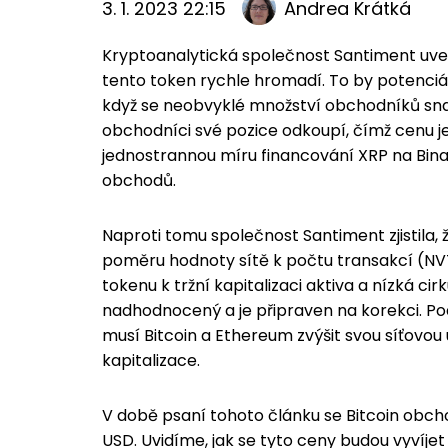
3. 1. 2023 22:15
Andrea Krátká
Kryptoanalytická společnost Santiment uvedl
tento token rychle hromadí. To by potenciá
když se neobvyklé množství obchodníků sna
obchodníci své pozice odkoupí, čímž cenu j
jednostrannou míru financování XRP na Bina
obchodů.
Naproti tomu společnost Santiment zjistila,
poměru hodnoty sítě k počtu transakcí (NV
tokenu k tržní kapitalizaci aktiva a nízká ci
nadhodnocený a je připraven na korekci. P
musí Bitcoin a Ethereum zvýšit svou síťovou 
kapitalizace.
V době psaní tohoto článku se Bitcoin obcho
USD. Uvidíme, jak se tyto ceny budou vyvíjet