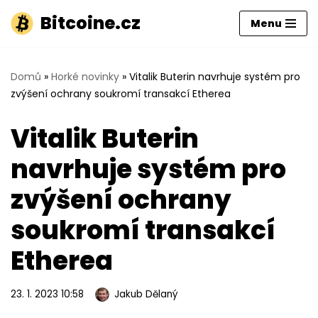
Bitcoine.cz
Menu
Přeskočit
na
obsah
Domů
»
Horké novinky
»
Vitalik Buterin navrhuje systém pro
zvýšení ochrany soukromí transakcí Etherea
Vitalik Buterin
navrhuje systém pro
zvýšení ochrany
soukromí transakcí
Etherea
23. 1. 2023 10:58
Jakub Dělaný