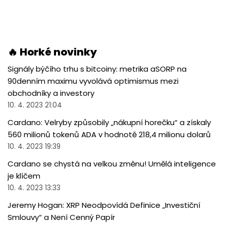
🔥 Horké novinky
Signály býčího trhu s bitcoiny: metrika aSORP na
90denním maximu vyvolává optimismus mezi
obchodníky a investory
10. 4. 2023 21:04
Cardano: Velryby způsobily „nákupní horečku“ a získaly
560 milionů tokenů ADA v hodnotě 218,4 milionu dolarů
10. 4. 2023 19:39
Cardano se chystá na velkou změnu! Umělá inteligence
je klíčem
10. 4. 2023 13:33
Jeremy Hogan: XRP Neodpovídá Definice „Investiční
Smlouvy“ a Není Cenný Papír