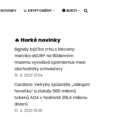
É NOVINKY
📈 KRYPTOMĚNY
🏦 BURZY
🔥 Horké novinky
Signály býčího trhu s bitcoiny:
metrika aSORP na 90denním
maximu vyvolává optimismus mezi
obchodníky a investory
10. 4. 2023 21:04
Cardano: Velryby způsobily „nákupní
horečku“ a získaly 560 milionů
tokenů ADA v hodnotě 218,4 milionu
dolarů
10. 4. 2023 19:39