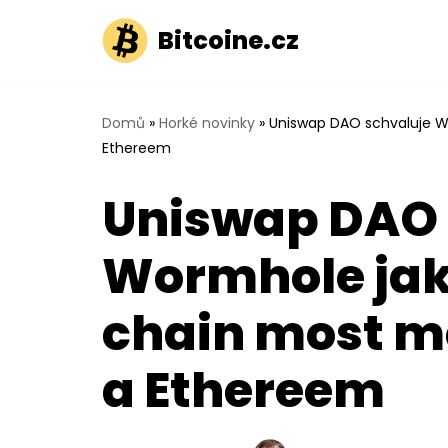
Bitcoine.cz
Přeskočit
na
obsah
Domů
»
Horké novinky
»
Uniswap DAO schvaluje W
Ethereem
Uniswap DAO 
Wormhole jako
chain most m
a Ethereem