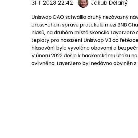
31. 1. 2023 22:42
Jakub Dělaný
Uniswap DAO schválila druhý nezávazný náv
cross-chain správu protokolu mezi BNB Chai
hlasů, na druhém místě skončila LayerZero s
teploty pro nasazení Uniswap V3 do řetězce
hlasování bylo vyvoláno obavami o bezpečnos
V únoru 2022 došlo k hackerskému útoku n
ovlivněna. LayerZero byl nedávno obviněn z