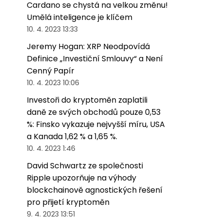
Cardano se chystá na velkou změnu!
Umělá inteligence je klíčem
10. 4. 2023 13:33
Jeremy Hogan: XRP Neodpovídá
Definice „Investiční Smlouvy“ a Není
Cenný Papír
10. 4. 2023 10:06
Investoři do kryptoměn zaplatili
daně ze svých obchodů pouze 0,53
%: Finsko vykazuje nejvyšší míru, USA
a Kanada 1,62 % a 1,65 %.
10. 4. 2023 1:46
David Schwartz ze společnosti
Ripple upozorňuje na výhody
blockchainově agnostických řešení
pro přijetí kryptoměn
9. 4. 2023 13:51