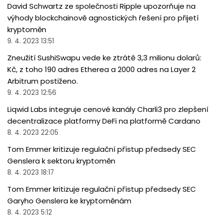
David Schwartz ze společnosti Ripple upozorňuje na
výhody blockchainově agnostických řešení pro přijetí
kryptoměn
9. 4. 2023 13:51
Zneužití SushiSwapu vede ke ztrátě 3,3 milionu dolarů:
Kč, z toho 190 adres Etherea a 2000 adres na Layer 2
Arbitrum postiženo.
9. 4. 2023 12:56
Liqwid Labs integruje cenové kanály Charli3 pro zlepšení
decentralizace platformy DeFi na platformě Cardano
8. 4. 2023 22:05
Tom Emmer kritizuje regulační přístup předsedy SEC
Genslera k sektoru kryptoměn
8. 4. 2023 18:17
Tom Emmer kritizuje regulační přístup předsedy SEC
Garyho Genslera ke kryptoměnám
8. 4. 2023 5:12