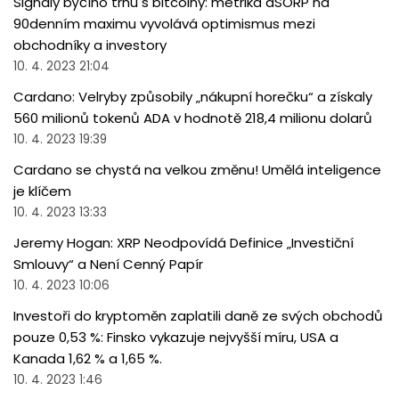
Signály býčího trhu s bitcoiny: metrika aSORP na
90denním maximu vyvolává optimismus mezi
obchodníky a investory
10. 4. 2023 21:04
Cardano: Velryby způsobily „nákupní horečku“ a získaly
560 milionů tokenů ADA v hodnotě 218,4 milionu dolarů
10. 4. 2023 19:39
Cardano se chystá na velkou změnu! Umělá inteligence
je klíčem
10. 4. 2023 13:33
Jeremy Hogan: XRP Neodpovídá Definice „Investiční
Smlouvy“ a Není Cenný Papír
10. 4. 2023 10:06
Investoři do kryptoměn zaplatili daně ze svých obchodů
pouze 0,53 %: Finsko vykazuje nejvyšší míru, USA a
Kanada 1,62 % a 1,65 %.
10. 4. 2023 1:46