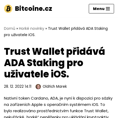
Bitcoine.cz
Menu
Přeskočit
na
obsah
Domů
»
Horké novinky
»
Trust Wallet přidává ADA Staking
pro uživatele iOS.
Trust Wallet přidává
ADA Staking pro
uživatele iOS.
28. 12. 2022 14:11
Oldřich Marek
Nativní token Cardano, ADA, je nyní k dispozici pro sázky
na zařízeních Apple s operačním systémem iOS. To
bylo realizováno prostřednictvím funkce Trust Wallet,
nekuřácké „horké“ peněženky pro ukládání kryptoaktiv.