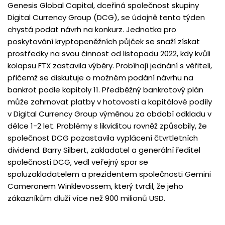
Genesis Global Capital, dceřiná společnost skupiny
Digital Currency Group (DCG), se údajně tento týden
chystá podat návrh na konkurz. Jednotka pro
poskytování kryptopeněžních půjček se snaží získat
prostředky na svou činnost od listopadu 2022, kdy kvůli
kolapsu FTX zastavila výběry. Probíhají jednání s věřiteli,
přičemž se diskutuje o možném podání návrhu na
bankrot podle kapitoly 11. Předběžný bankrotový plán
může zahrnovat platby v hotovosti a kapitálové podíly
v Digital Currency Group výměnou za období odkladu v
délce 1-2 let. Problémy s likviditou rovněž způsobily, že
společnost DCG pozastavila vyplácení čtvrtletních
dividend. Barry Silbert, zakladatel a generální ředitel
společnosti DCG, vedl veřejný spor se
spoluzakladatelem a prezidentem společnosti Gemini
Cameronem Winklevossem, který tvrdil, že jeho
zákazníkům dluží více než 900 milionů USD.