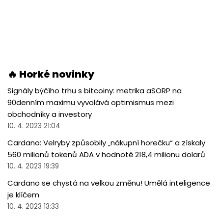
🔥 Horké novinky
Signály býčího trhu s bitcoiny: metrika aSORP na
90denním maximu vyvolává optimismus mezi
obchodníky a investory
10. 4. 2023 21:04
Cardano: Velryby způsobily „nákupní horečku“ a získaly
560 milionů tokenů ADA v hodnotě 218,4 milionu dolarů
10. 4. 2023 19:39
Cardano se chystá na velkou změnu! Umělá inteligence
je klíčem
10. 4. 2023 13:33