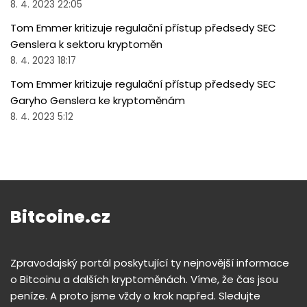
8. 4. 2023 22:05
Tom Emmer kritizuje regulační přístup předsedy SEC
Genslera k sektoru kryptoměn
8. 4. 2023 18:17
Tom Emmer kritizuje regulační přístup předsedy SEC
Garyho Genslera ke kryptoměnám
8. 4. 2023 5:12
Bitcoine.cz
Zpravodajský portál poskytující ty nejnovější informace
o Bitcoinu a dalších kryptoměnách. Víme, že čas jsou
peníze. A proto jsme vždy o krok napřed. Sledujte