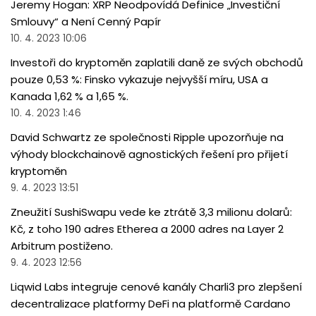
Jeremy Hogan: XRP Neodpovídá Definice „Investiční
Smlouvy“ a Není Cenný Papír
10. 4. 2023 10:06
Investoři do kryptoměn zaplatili daně ze svých obchodů
pouze 0,53 %: Finsko vykazuje nejvyšší míru, USA a
Kanada 1,62 % a 1,65 %.
10. 4. 2023 1:46
David Schwartz ze společnosti Ripple upozorňuje na
výhody blockchainově agnostických řešení pro přijetí
kryptoměn
9. 4. 2023 13:51
Zneužití SushiSwapu vede ke ztrátě 3,3 milionu dolarů:
Kč, z toho 190 adres Etherea a 2000 adres na Layer 2
Arbitrum postiženo.
9. 4. 2023 12:56
Liqwid Labs integruje cenové kanály Charli3 pro zlepšení
decentralizace platformy DeFi na platformě Cardano