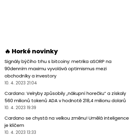
🔥 Horké novinky
Signály býčího trhu s bitcoiny: metrika aSORP na
90denním maximu vyvolává optimismus mezi
obchodníky a investory
10. 4. 2023 21:04
Cardano: Velryby způsobily „nákupní horečku“ a získaly
560 milionů tokenů ADA v hodnotě 218,4 milionu dolarů
10. 4. 2023 19:39
Cardano se chystá na velkou změnu! Umělá inteligence
je klíčem
10. 4. 2023 13:33