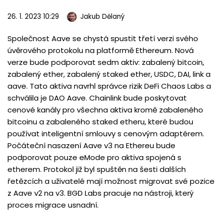
26. 1. 2023 10:29
Jakub Dělaný
Společnost Aave se chystá spustit třetí verzi svého
úvěrového protokolu na platformě Ethereum. Nová
verze bude podporovat sedm aktiv: zabalený bitcoin,
zabalený ether, zabalený staked ether, USDC, DAI, link a
aave. Tato aktiva navrhl správce rizik DeFi Chaos Labs a
schválila je DAO Aave. Chainlink bude poskytovat
cenové kanály pro všechna aktiva kromě zabaleného
bitcoinu a zabaleného staked etheru, které budou
používat inteligentní smlouvy s cenovým adaptérem.
Počáteční nasazení Aave v3 na Ethereu bude
podporovat pouze eMode pro aktiva spojená s
etherem. Protokol již byl spuštěn na šesti dalších
řetězcích a uživatelé mají možnost migrovat své pozice
z Aave v2 na v3. BGD Labs pracuje na nástroji, který
proces migrace usnadní.