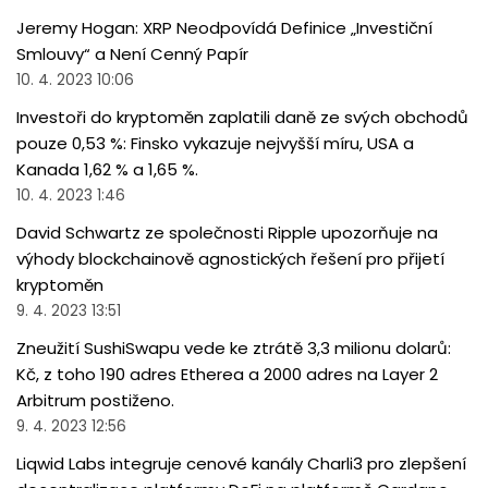
Jeremy Hogan: XRP Neodpovídá Definice „Investiční
Smlouvy“ a Není Cenný Papír
10. 4. 2023 10:06
Investoři do kryptoměn zaplatili daně ze svých obchodů
pouze 0,53 %: Finsko vykazuje nejvyšší míru, USA a
Kanada 1,62 % a 1,65 %.
10. 4. 2023 1:46
David Schwartz ze společnosti Ripple upozorňuje na
výhody blockchainově agnostických řešení pro přijetí
kryptoměn
9. 4. 2023 13:51
Zneužití SushiSwapu vede ke ztrátě 3,3 milionu dolarů:
Kč, z toho 190 adres Etherea a 2000 adres na Layer 2
Arbitrum postiženo.
9. 4. 2023 12:56
Liqwid Labs integruje cenové kanály Charli3 pro zlepšení