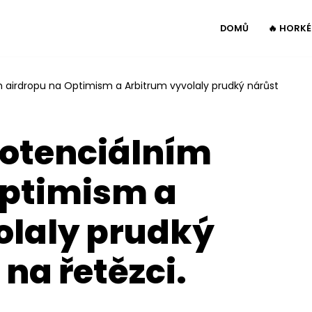
DOMŮ
🔥 HORK
 airdropu na Optimism a Arbitrum vyvolaly prudký nárůst
potenciálním
Optimism a
olaly prudký
 na řetězci.