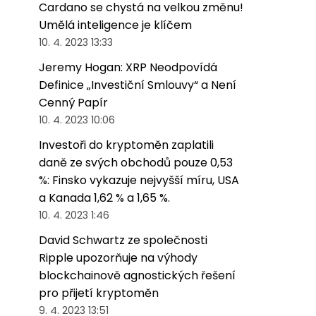
Cardano se chystá na velkou změnu!
Umělá inteligence je klíčem
10. 4. 2023 13:33
Jeremy Hogan: XRP Neodpovídá
Definice „Investiční Smlouvy“ a Není
Cenný Papír
10. 4. 2023 10:06
Investoři do kryptoměn zaplatili
daně ze svých obchodů pouze 0,53
%: Finsko vykazuje nejvyšší míru, USA
a Kanada 1,62 % a 1,65 %.
10. 4. 2023 1:46
David Schwartz ze společnosti
Ripple upozorňuje na výhody
blockchainově agnostických řešení
pro přijetí kryptoměn
9. 4. 2023 13:51