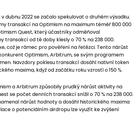
v dubnu 2022 se začalo spekulovat o druhém výsadku.
bjemy transakcí na Optimism na maximum téměř 800 000
timism Quest, který účastníky odměňoval
 transakcí od té doby klesly o 70 % na 238 000.
 což je rámec pro pověření na řetězci. Tento nárůst
ší konkurent Optimism, Arbitrum, se svým programem
men. Navzdory poklesu transakcí dosáhl nativní token
ckého maxima, když od začátku roku vzrostl o 150 %.
ism a Arbitrum způsobily prudký nárůst aktivity na
st se počet denních transakcí snížil o 70 % na 238 000.
znamenal nárůst hodnoty a dosáhl historického maxima
ulace o potenciálním airdropu lze využít ke zvýšení