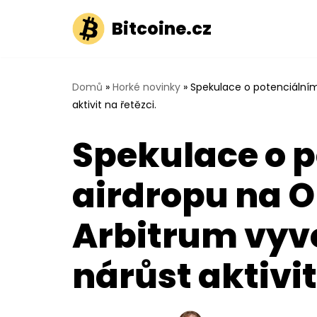
Bitcoine.cz
Přeskočit
na
obsah
Domů
»
Horké novinky
»
Spekulace o potenciálním
aktivit na řetězci.
Spekulace o 
airdropu na 
Arbitrum vyv
nárůst aktivit