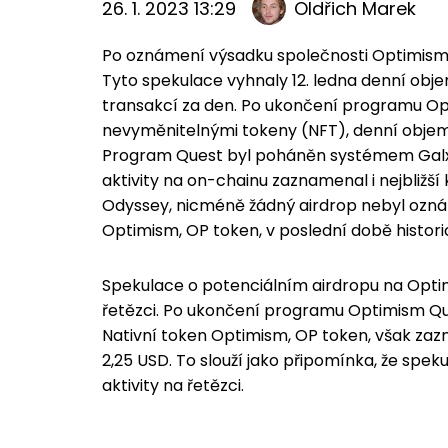
26. 1. 2023 13:29
Oldřich Marek
Po oznámení výsadku společnosti Optimism 
Tyto spekulace vyhnaly 12. ledna denní o
transakcí za den. Po ukončení programu Op
nevyměnitelnými tokeny (NFT), denní objemy
Program Quest byl poháněn systémem Galxe,
aktivity na on-chainu zaznamenal i nejbliž
Odyssey, nicméně žádný airdrop nebyl ozná
Optimism, OP token, v poslední době histori
Spekulace o potenciálním airdropu na Optim
řetězci. Po ukončení programu Optimism Que
Nativní token Optimism, OP token, však za
2,25 USD. To slouží jako připomínka, že spek
aktivity na řetězci.