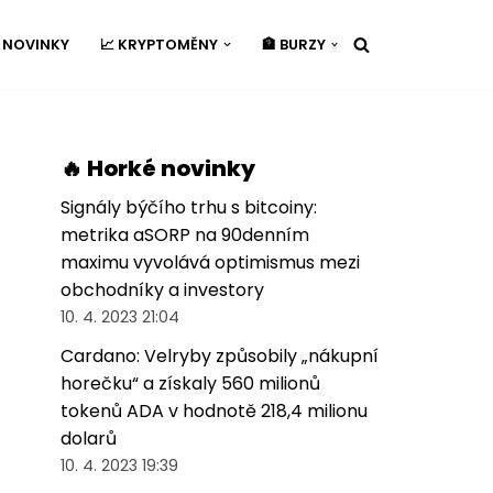
É NOVINKY
📈 KRYPTOMĚNY
🏦 BURZY
🔥 Horké novinky
Signály býčího trhu s bitcoiny:
metrika aSORP na 90denním
maximu vyvolává optimismus mezi
obchodníky a investory
10. 4. 2023 21:04
Cardano: Velryby způsobily „nákupní
horečku“ a získaly 560 milionů
tokenů ADA v hodnotě 218,4 milionu
dolarů
10. 4. 2023 19:39