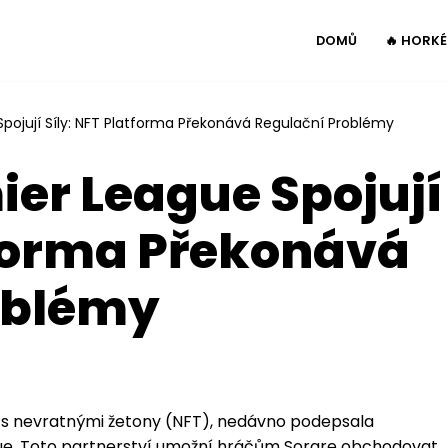
DOMŮ
🔥 HORK
Spojují Síly: NFT Platforma Překonává Regulační Problémy
ier League Spojují
tforma Překonává
oblémy
a s nevratnými žetony (NFT), nedávno podepsala
gue. Toto partnerství umožní hráčům Sorare obchodovat