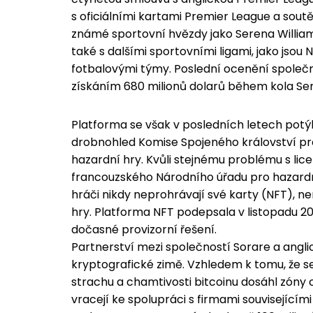
s oficiálními kartami Premier League a soutě
známé sportovní hvězdy jako Serena William
také s dalšími sportovními ligami, jako jsou N
fotbalovými týmy. Poslední ocenění společno
získáním 680 milionů dolarů během kola Seri
Platforma se však v posledních letech potý
drobnohled Komise Spojeného království pro
hazardní hry. Kvůli stejnému problému s lic
francouzského Národního úřadu pro hazardní
hráči nikdy neprohrávají své karty (NFT), n
hry. Platforma NFT podepsala v listopadu 
dočasné provizorní řešení.
Partnerství mezi společností Sorare a angl
kryptografické zimě. Vzhledem k tomu, že se
strachu a chamtivosti bitcoinu dosáhl zóny 
vracejí ke spolupráci s firmami související