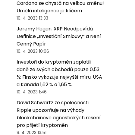
Cardano se chystá na velkou změnu!
Umělá inteligence je klíčem
10. 4. 2023 13:33
Jeremy Hogan: XRP Neodpovídá
Definice „Investiční Smlouvy“ a Není
Cenný Papír
10. 4. 2023 10:06
Investoři do kryptoměn zaplatili
daně ze svých obchodů pouze 0,53
%: Finsko vykazuje nejvyšší míru, USA
a Kanada 1,62 % a 1,65 %.
10. 4. 2023 1:46
David Schwartz ze společnosti
Ripple upozorňuje na výhody
blockchainově agnostických řešení
pro přijetí kryptoměn
9. 4. 2023 13:51