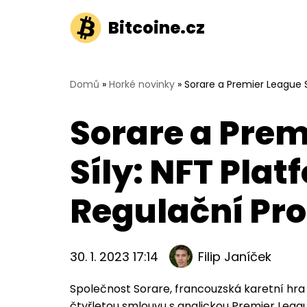
Bitcoine.cz
Přeskočit
na
obsah
Domů
»
Horké novinky
»
Sorare a Premier League 
Sorare a Prem
Síly: NFT Pla
Regulační Pr
30. 1. 2023 17:14
Filip Janíček
Společnost Sorare, francouzská karetní hr
čtyřletou smlouvu s anglickou Premier Lea