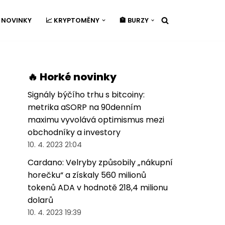
É NOVINKY
📈 KRYPTOMĚNY
🏦 BURZY
🔥 Horké novinky
Signály býčího trhu s bitcoiny:
metrika aSORP na 90denním
maximu vyvolává optimismus mezi
obchodníky a investory
10. 4. 2023 21:04
Cardano: Velryby způsobily „nákupní
horečku“ a získaly 560 milionů
tokenů ADA v hodnotě 218,4 milionu
dolarů
10. 4. 2023 19:39