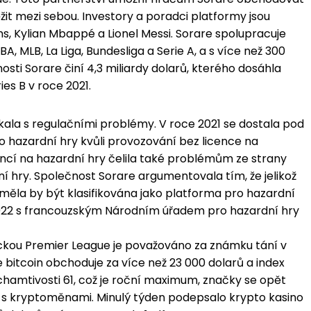
žit mezi sebou. Investory a poradci platformy jsou
s, Kylian Mbappé a Lionel Messi. Sorare spolupracuje
BA, MLB, La Liga, Bundesliga a Serie A, a s více než 300
sti Sorare činí 4,3 miliardy dolarů, kterého dosáhla
es B v roce 2021.
kala s regulačními problémy. V roce 2021 se dostala pod
 hazardní hry kvůli provozování bez licence na
encí na hazardní hry čelila také problémům ze strany
 hry. Společnost Sorare argumentovala tím, že jelikož
eměla by být klasifikována jako platforma pro hazardní
2022 s francouzským Národním úřadem pro hazardní hry
ickou Premier League je považováno za známku tání v
 bitcoin obchoduje za více než 23 000 dolarů a index
chamtivosti 61, což je roční maximum, značky se opět
mi s kryptoměnami. Minulý týden podepsalo krypto kasino