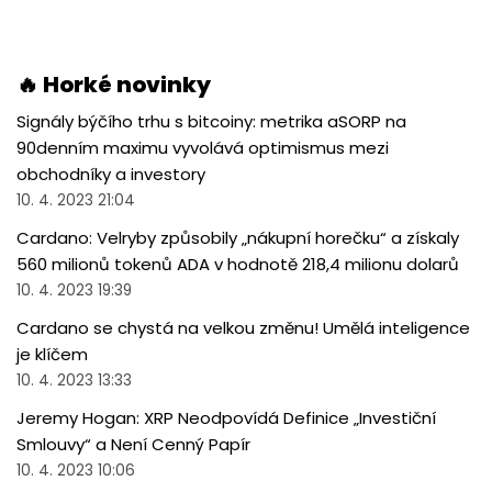
🔥 Horké novinky
Signály býčího trhu s bitcoiny: metrika aSORP na
90denním maximu vyvolává optimismus mezi
obchodníky a investory
10. 4. 2023 21:04
Cardano: Velryby způsobily „nákupní horečku“ a získaly
560 milionů tokenů ADA v hodnotě 218,4 milionu dolarů
10. 4. 2023 19:39
Cardano se chystá na velkou změnu! Umělá inteligence
je klíčem
10. 4. 2023 13:33
Jeremy Hogan: XRP Neodpovídá Definice „Investiční
Smlouvy“ a Není Cenný Papír
10. 4. 2023 10:06