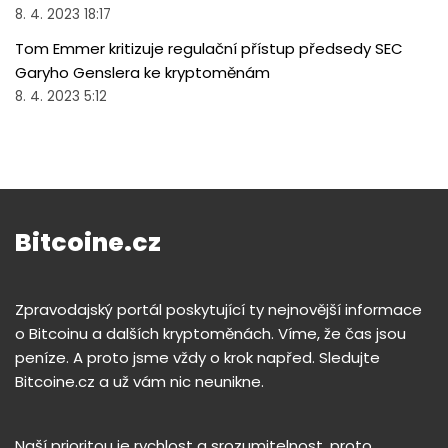
8. 4. 2023 18:17
Tom Emmer kritizuje regulační přístup předsedy SEC
Garyho Genslera ke kryptoměnám
8. 4. 2023 5:12
Bitcoine.cz
Zpravodajský portál poskytující ty nejnovější informace
o Bitcoinu a dalších kryptoměnách. Víme, že čas jsou
peníze. A proto jsme vždy o krok napřed. Sledujte
Bitcoine.cz a už vám nic neunikne.
Naší prioritou je rychlost a srozumitelnost, proto