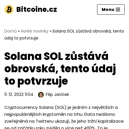
Bitcoine.cz
Menu
Přeskočit
na
obsah
Domů
»
Horké novinky
»
Solana SOL zůstává obrovská, tento
údaj to potvrzuje
Solana SOL zůstává
obrovská, tento údaj
to potvrzuje
11. 12. 2022 11:04
Filip Janíček
Cryptocurrency Solana (SOL) je jedním z největších a
nejpopulárnějších kryptoměn na trhu. Data nedávno
zveřejněná na Twitteru ukazují, že jeho tržní kapitalizace
se od začátku roku zvýšila o více než 400%. To je