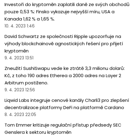
Investoři do kryptoměn zaplatili daně ze svých obchodů
pouze 0,53 %: Finsko vykazuje nejvyšší míru, USA a
Kanada 1,62 % a 1,65 %.
10. 4. 2023 1:46
David Schwartz ze společnosti Ripple upozorňuje na
výhody blockchainově agnostických řešení pro přijetí
kryptoměn
9. 4. 2023 13:51
Zneužití SushiSwapu vede ke ztrátě 3,3 milionu dolarů:
Kč, z toho 190 adres Etherea a 2000 adres na Layer 2
Arbitrum postiženo.
9. 4. 2023 12:56
Liqwid Labs integruje cenové kanály Charli3 pro zlepšení
decentralizace platformy DeFi na platformě Cardano
8. 4. 2023 22:05
Tom Emmer kritizuje regulační přístup předsedy SEC
Genslera k sektoru kryptoměn