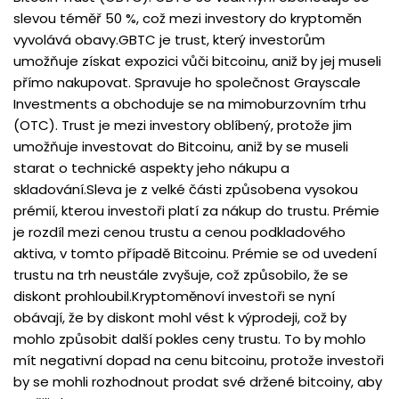
slevou téměř 50 %, což mezi investory do kryptoměn
vyvolává obavy.GBTC je trust, který investorům
umožňuje získat expozici vůči bitcoinu, aniž by jej museli
přímo nakupovat. Spravuje ho společnost Grayscale
Investments a obchoduje se na mimoburzovním trhu
(OTC). Trust je mezi investory oblíbený, protože jim
umožňuje investovat do Bitcoinu, aniž by se museli
starat o technické aspekty jeho nákupu a
skladování.Sleva je z velké části způsobena vysokou
prémií, kterou investoři platí za nákup do trustu. Prémie
je rozdíl mezi cenou trustu a cenou podkladového
aktiva, v tomto případě Bitcoinu. Prémie se od uvedení
trustu na trh neustále zvyšuje, což způsobilo, že se
diskont prohloubil.Kryptoměnoví investoři se nyní
obávají, že by diskont mohl vést k výprodeji, což by
mohlo způsobit další pokles ceny trustu. To by mohlo
mít negativní dopad na cenu bitcoinu, protože investoři
by se mohli rozhodnout prodat své držené bitcoiny, aby