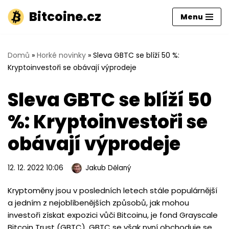
Bitcoine.cz
Menu
Přeskočit
na
obsah
Domů
»
Horké novinky
»
Sleva GBTC se blíží 50 %:
Kryptoinvestoři se obávají výprodeje
Sleva GBTC se blíží 50
%: Kryptoinvestoři se
obávají výprodeje
12. 12. 2022 10:06
Jakub Dělaný
Kryptoměny jsou v posledních letech stále populárnější
a jedním z nejoblíbenějších způsobů, jak mohou
investoři získat expozici vůči Bitcoinu, je fond Grayscale
Bitcoin Trust (GBTC). GBTC se však nyní obchoduje se