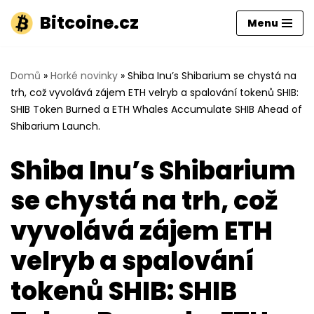
Bitcoine.cz
Menu
Přeskočit
na
obsah
Domů
»
Horké novinky
»
Shiba Inu’s Shibarium se chystá na
trh, což vyvolává zájem ETH velryb a spalování tokenů SHIB:
SHIB Token Burned a ETH Whales Accumulate SHIB Ahead of
Shibarium Launch.
Shiba Inu’s Shibarium
se chystá na trh, což
vyvolává zájem ETH
velryb a spalování
tokenů SHIB: SHIB