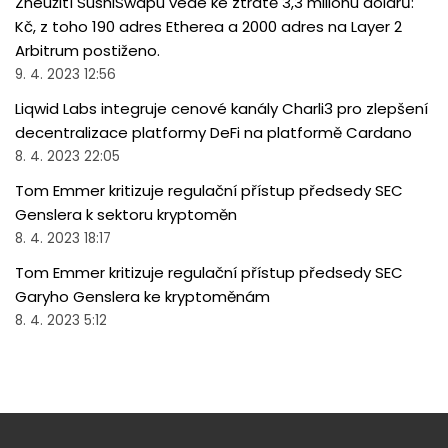
Zneužití SushiSwapu vede ke ztrátě 3,3 milionu dolarů:
Kč, z toho 190 adres Etherea a 2000 adres na Layer 2
Arbitrum postiženo.
9. 4. 2023 12:56
Liqwid Labs integruje cenové kanály Charli3 pro zlepšení
decentralizace platformy DeFi na platformě Cardano
8. 4. 2023 22:05
Tom Emmer kritizuje regulační přístup předsedy SEC
Genslera k sektoru kryptoměn
8. 4. 2023 18:17
Tom Emmer kritizuje regulační přístup předsedy SEC
Garyho Genslera ke kryptoměnám
8. 4. 2023 5:12