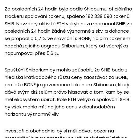
Za posledních 24 hodin bylo podle Shibburnu, oficiálního
trackeru spalování tokenu, spáleno 182 339 090 tokenů
SHIB. Navzdory aktivitě ETH velryb nezaznamenal SHIB za
posledních 24 hodin žádné významné zisky, a dokonce
se propadl o 0,7 % ve srovnání s BONE, řídicím tokenem
nadcházejícího upgradu Shibarium, který od včerejška
napumpoval přes 5,6 %.
Spuštění Shibarium by mohlo způsobit, že SHIB bude z
hlediska krátkodobého růstu ceny zaostávat za BONE,
protože BONE je governance tokenem Shibarium, který
dává svým držitelům právo hlasovat o tom, kam by se
měl ekosystém ubírat. Role ETH velryb a spalování SHIB
by však mohla mít na jeho cenu v dlouhodobém
horizontu významný vliv.
Investoři a obchodníci by si měli dávat pozor na