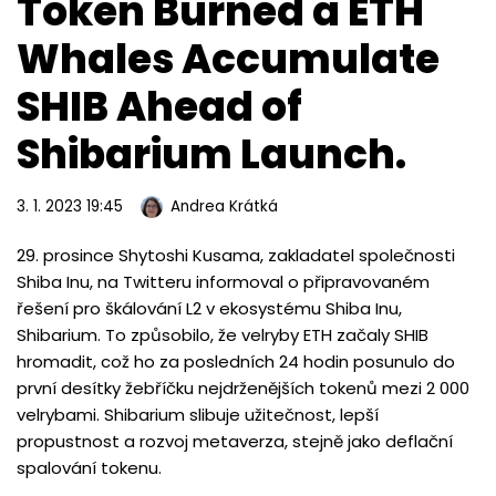
Token Burned a ETH
Whales Accumulate
SHIB Ahead of
Shibarium Launch.
3. 1. 2023 19:45
Andrea Krátká
29. prosince Shytoshi Kusama, zakladatel společnosti
Shiba Inu, na Twitteru informoval o připravovaném
řešení pro škálování L2 v ekosystému Shiba Inu,
Shibarium. To způsobilo, že velryby ETH začaly SHIB
hromadit, což ho za posledních 24 hodin posunulo do
první desítky žebříčku nejdrženějších tokenů mezi 2 000
velrybami. Shibarium slibuje užitečnost, lepší
propustnost a rozvoj metaverza, stejně jako deflační
spalování tokenu.