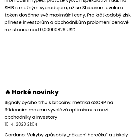
hromadění hypeu, protože vytváří spekulativní tlak na
SHIB s možným výprodejem, až se Shibarium uvolní a
token dosáhne své maximální ceny. Pro krátkodobý zisk
přinese investorům a obchodníkům prolomení cenové
rezistence nad 0,00000826 USD.
🔥 Horké novinky
Signály býčího trhu s bitcoiny: metrika aSORP na
90denním maximu vyvolává optimismus mezi
obchodníky a investory
10. 4. 2023 21:04
Cardano: Velryby způsobily „nákupní horečku“ a získaly