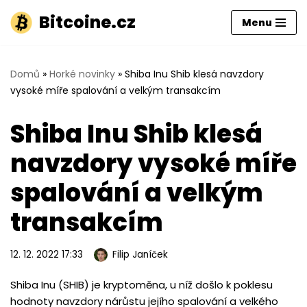
Bitcoine.cz
Menu
Přeskočit
na
obsah
Domů
»
Horké novinky
»
Shiba Inu Shib klesá navzdory
vysoké míře spalování a velkým transakcím
Shiba Inu Shib klesá
navzdory vysoké míře
spalování a velkým
transakcím
12. 12. 2022 17:33
Filip Janíček
Shiba Inu (SHIB) je kryptoměna, u níž došlo k poklesu
hodnoty navzdory nárůstu jejího spalování a velkého