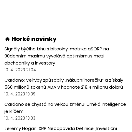
🔥 Horké novinky
Signály býčího trhu s bitcoiny: metrika aSORP na
90denním maximu vyvolává optimismus mezi
obchodníky a investory
10. 4. 2023 21:04
Cardano: Velryby způsobily „nákupní horečku“ a získaly
560 milionů tokenů ADA v hodnotě 218,4 milionu dolarů
10. 4. 2023 19:39
Cardano se chystá na velkou změnu! Umělá inteligence
je klíčem
10. 4. 2023 13:33
Jeremy Hogan: XRP Neodpovídá Definice „Investiční