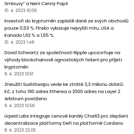
Smlouvy“ a Není Cenný Papír
10. 4. 2023 10:06
Investoři do kryptoměn zaplatili daně ze svých obchodů
pouze 0,53 %: Finsko vykazuje nejvyšší míru, USA a
Kanada 1,62 % a 1,65 %.
10. 4. 2023 1:46
David Schwartz ze společnosti Ripple upozorňuje na
výhody blockchainově agnostických řešení pro přijetí
kryptoměn
9. 4. 2023 13:51
Zneužití SushiSwapu vede ke ztrátě 3,3 milionu dolarů:
Kč, z toho 190 adres Etherea a 2000 adres na Layer 2
Arbitrum postiženo.
9. 4. 2023 12:56
Liqwid Labs integruje cenové kanály Charli3 pro zlepšení
decentralizace platformy DeFi na platformě Cardano
8. 4. 2023 22:05