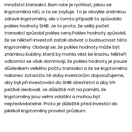
množství transakcí. Burn rate je rychlost, jakou se
kryptoměna ničí, a ta se zvyšuje. To je obvykle známkou
zdravé kryptoměny, ale v tomto případě to způsobilo
pokles hodnoty SHIB. Je to proto, že velký počet
transakcí způsobil pokles ceny.Pokles hodnoty způsobil,
že se někteří investoři začali obávat o budoucnost této
kryptoměny. Obávají se, že pokles hodnoty může být
známkou bubliny, která by mohla vést ke krachu. Někteří
odborníci se však domnívají, že pokles hodnoty je pouze
důsledkem velkého počtu transakcí a že se kryptoměna
nakonec zotaví.Do té doby investorům doporučujeme,
aby byli při investování do SHIB obezřetní a aby trh
pečlivě sledovali. Je důležité mít na paměti, že
kryptoměny jsou velmi volatilní a mohou být
nepředvídatelné. Proto je důležité před investicí do
jakékoli kryptoměny provést průzkum.