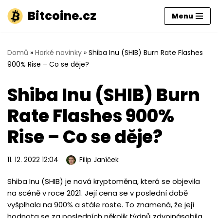
Bitcoine.cz
Menu
Přeskočit
na
obsah
Domů
»
Horké novinky
»
Shiba Inu (SHIB) Burn Rate Flashes
900% Rise – Co se děje?
Shiba Inu (SHIB) Burn
Rate Flashes 900%
Rise – Co se děje?
11. 12. 2022 12:04
Filip Janíček
Shiba Inu (SHIB) je nová kryptoměna, která se objevila
na scéně v roce 2021. Její cena se v poslední době
vyšplhala na 900% a stále roste. To znamená, že její
hodnota se za posledních několik týdnů zdvojnásobila.