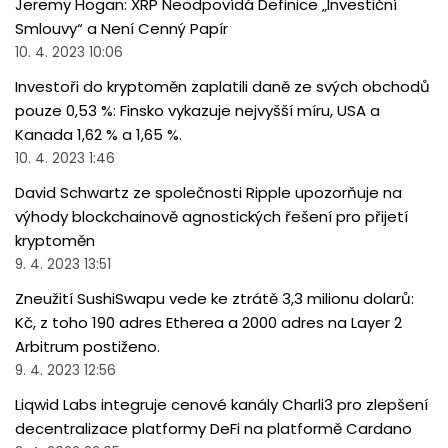
Jeremy Hogan: XRP Neodpovídá Definice „Investiční
Smlouvy“ a Není Cenný Papír
10. 4. 2023 10:06
Investoři do kryptoměn zaplatili daně ze svých obchodů
pouze 0,53 %: Finsko vykazuje nejvyšší míru, USA a
Kanada 1,62 % a 1,65 %.
10. 4. 2023 1:46
David Schwartz ze společnosti Ripple upozorňuje na
výhody blockchainově agnostických řešení pro přijetí
kryptoměn
9. 4. 2023 13:51
Zneužití SushiSwapu vede ke ztrátě 3,3 milionu dolarů:
Kč, z toho 190 adres Etherea a 2000 adres na Layer 2
Arbitrum postiženo.
9. 4. 2023 12:56
Liqwid Labs integruje cenové kanály Charli3 pro zlepšení
decentralizace platformy DeFi na platformě Cardano