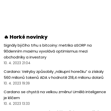
🔥 Horké novinky
Signály býčího trhu s bitcoiny: metrika aSORP na
90denním maximu vyvolává optimismus mezi
obchodníky a investory
10. 4. 2023 21:04
Cardano: Velryby způsobily „nákupní horečku“ a získaly
560 milionů tokenů ADA v hodnotě 218,4 milionu dolarů
10. 4. 2023 19:39
Cardano se chystá na velkou změnu! Umělá inteligence
je klíčem
10. 4. 2023 13:33