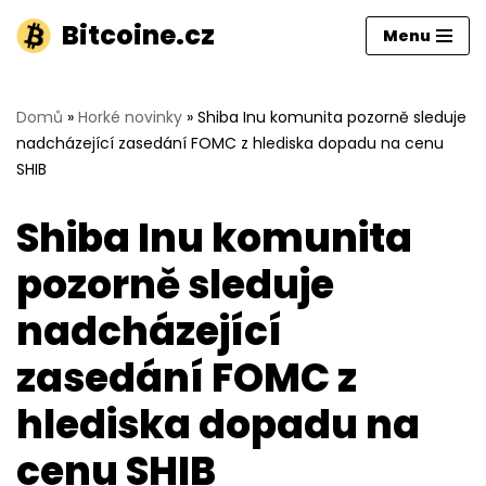
Bitcoine.cz
Menu
Přeskočit
na
obsah
Domů
»
Horké novinky
»
Shiba Inu komunita pozorně sleduje
nadcházející zasedání FOMC z hlediska dopadu na cenu
SHIB
Shiba Inu komunita
pozorně sleduje
nadcházející
zasedání FOMC z
hlediska dopadu na
cenu SHIB