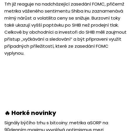
Trh již reaguje na nadcházející zasedání FOMC, přičemž
metrika váženého sentimentu Shiba Inu zaznamenává
mírný nárůst a volatilita ceny se snižuje. Burzovní toky
také ukazují vyšší poptávku po SHIB než prodejní tlak.
Celkově by obchodníci a investoři do SHIB měli zaujmout
přístup „vyčkávání a sledování“ a být připraveni využít
případných příležitostí, které ze zasedání FOMC
vyplynou.
🔥 Horké novinky
Signály býčího trhu s bitcoiny: metrika aSORP na
90denním maximu vyvolává optimismus mezi