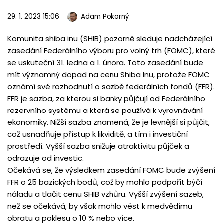
29. 1. 2023 15:06
Adam Pokorný
Komunita shiba inu (SHIB) pozorně sleduje nadcházející
zasedání Federálního výboru pro volný trh (FOMC), které
se uskuteční 31. ledna a 1. února. Toto zasedání bude
mít významný dopad na cenu Shiba Inu, protože FOMC
oznámí své rozhodnutí o sazbě federálních fondů (FFR).
FFR je sazba, za kterou si banky půjčují od Federálního
rezervního systému a která se používá k vyrovnávání
ekonomiky. Nižší sazba znamená, že je levnější si půjčit,
což usnadňuje přístup k likviditě, a tím i investiční
prostředí. Vyšší sazba snižuje atraktivitu půjček a
odrazuje od investic.
Očekává se, že výsledkem zasedání FOMC bude zvýšení
FFR o 25 bazických bodů, což by mohlo podpořit býčí
náladu a tlačit cenu SHIB vzhůru. Vyšší zvýšení sazeb,
než se očekává, by však mohlo vést k medvědímu
obratu a poklesu o 10 % nebo více.