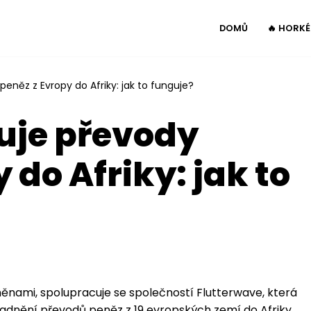
DOMŮ
🔥 HORK
eněz z Evropy do Afriky: jak to funguje?
uje převody
 do Afriky: jak to
ěnami, spolupracuje se společností Flutterwave, která
adnění převodů peněz z 19 evropských zemí do Afriky.