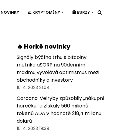
É NOVINKY
📈 KRYPTOMĚNY
🏦 BURZY
🔥 Horké novinky
Signály býčího trhu s bitcoiny:
metrika aSORP na 90denním
maximu vyvolává optimismus mezi
obchodníky a investory
10. 4. 2023 21:04
Cardano: Velryby způsobily „nákupní
horečku“ a získaly 560 milionů
tokenů ADA v hodnotě 218,4 milionu
dolarů
10. 4. 2023 19:39