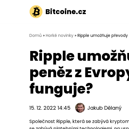
Bitcoine.cz
Přeskočit
na
obsah
Domů
»
Horké novinky
»
Ripple umožňuje převody p
Ripple umožň
peněz z Evropy
funguje?
15. 12. 2022 14:45
Jakub Dělaný
Společnost Ripple, která se zabývá kryptom
se zabývá platebními technologiemi, na usn