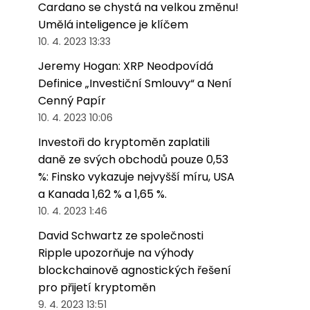
Cardano se chystá na velkou změnu!
Umělá inteligence je klíčem
10. 4. 2023 13:33
Jeremy Hogan: XRP Neodpovídá
Definice „Investiční Smlouvy“ a Není
Cenný Papír
10. 4. 2023 10:06
Investoři do kryptoměn zaplatili
daně ze svých obchodů pouze 0,53
%: Finsko vykazuje nejvyšší míru, USA
a Kanada 1,62 % a 1,65 %.
10. 4. 2023 1:46
David Schwartz ze společnosti
Ripple upozorňuje na výhody
blockchainově agnostických řešení
pro přijetí kryptoměn
9. 4. 2023 13:51