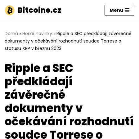
Bitcoine.cz
Menu
Přeskočit
na
obsah
Domů
»
Horké novinky
»
Ripple a SEC předkládají závěrečné
dokumenty v očekávání rozhodnutí soudce Torrese o
statusu XRP v březnu 2023
Ripple a SEC
předkládají
závěrečné
dokumenty v
očekávání rozhodnutí
soudce Torrese o