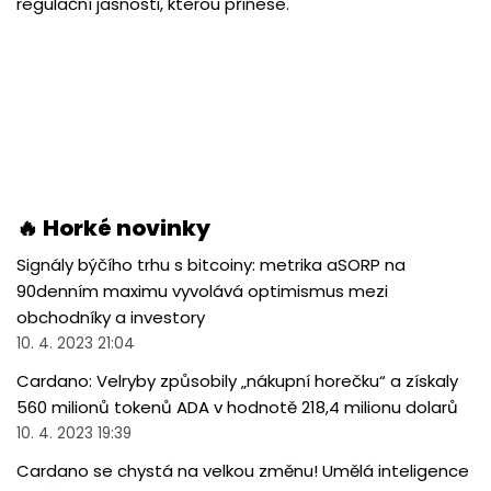
regulační jasnosti, kterou přinese.
🔥 Horké novinky
Signály býčího trhu s bitcoiny: metrika aSORP na
90denním maximu vyvolává optimismus mezi
obchodníky a investory
10. 4. 2023 21:04
Cardano: Velryby způsobily „nákupní horečku“ a získaly
560 milionů tokenů ADA v hodnotě 218,4 milionu dolarů
10. 4. 2023 19:39
Cardano se chystá na velkou změnu! Umělá inteligence