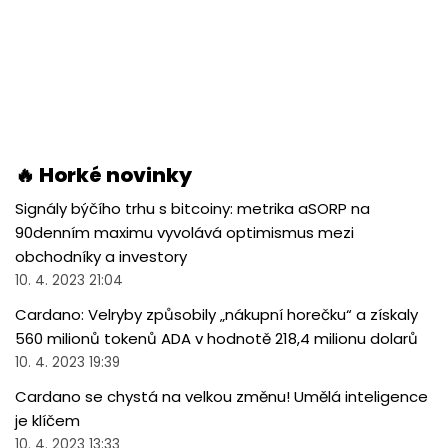
🔥 Horké novinky
Signály býčího trhu s bitcoiny: metrika aSORP na
90denním maximu vyvolává optimismus mezi
obchodníky a investory
10. 4. 2023 21:04
Cardano: Velryby způsobily „nákupní horečku“ a získaly
560 milionů tokenů ADA v hodnotě 218,4 milionu dolarů
10. 4. 2023 19:39
Cardano se chystá na velkou změnu! Umělá inteligence
je klíčem
10. 4. 2023 13:33