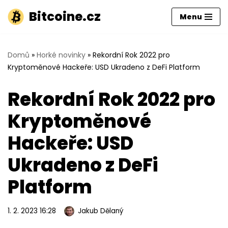
Bitcoine.cz
Menu
Přeskočit
na
obsah
Domů
»
Horké novinky
»
Rekordní Rok 2022 pro
Kryptoměnové Hackeře: USD Ukradeno z DeFi Platform
Rekordní Rok 2022 pro
Kryptoměnové
Hackeře: USD
Ukradeno z DeFi
Platform
1. 2. 2023 16:28
Jakub Dělaný