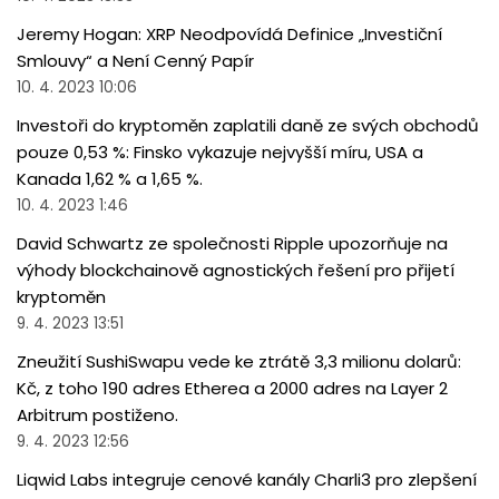
Jeremy Hogan: XRP Neodpovídá Definice „Investiční
Smlouvy“ a Není Cenný Papír
10. 4. 2023 10:06
Investoři do kryptoměn zaplatili daně ze svých obchodů
pouze 0,53 %: Finsko vykazuje nejvyšší míru, USA a
Kanada 1,62 % a 1,65 %.
10. 4. 2023 1:46
David Schwartz ze společnosti Ripple upozorňuje na
výhody blockchainově agnostických řešení pro přijetí
kryptoměn
9. 4. 2023 13:51
Zneužití SushiSwapu vede ke ztrátě 3,3 milionu dolarů:
Kč, z toho 190 adres Etherea a 2000 adres na Layer 2
Arbitrum postiženo.
9. 4. 2023 12:56
Liqwid Labs integruje cenové kanály Charli3 pro zlepšení