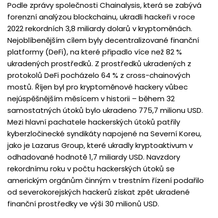
Podle zprávy společnosti Chainalysis, která se zabývá
forenzní analýzou blockchainu, ukradli hackeři v roce
2022 rekordních 3,8 miliardy dolarů v kryptoměnách.
Nejoblíbenějším cílem byly decentralizované finanční
platformy (DeFi), na které připadlo více než 82 %
ukradených prostředků. Z prostředků ukradených z
protokolů DeFi pocházelo 64 % z cross-chainových
mostů. Říjen byl pro kryptoměnové hackery vůbec
nejúspěšnějším měsícem v historii – během 32
samostatných útoků bylo ukradeno 775,7 milionu USD.
Mezi hlavní pachatele hackerských útoků patřily
kyberzločinecké syndikáty napojené na Severní Koreu,
jako je Lazarus Group, které ukradly kryptoaktivum v
odhadované hodnotě 1,7 miliardy USD. Navzdory
rekordnímu roku v počtu hackerských útoků se
americkým orgánům činným v trestním řízení podařilo
od severokorejských hackerů získat zpět ukradené
finanční prostředky ve výši 30 milionů USD.