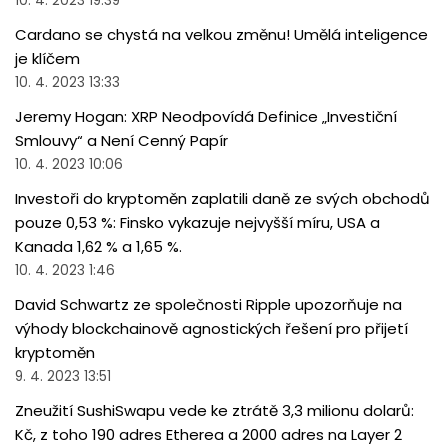
10. 4. 2023 19:39
Cardano se chystá na velkou změnu! Umělá inteligence
je klíčem
10. 4. 2023 13:33
Jeremy Hogan: XRP Neodpovídá Definice „Investiční
Smlouvy“ a Není Cenný Papír
10. 4. 2023 10:06
Investoři do kryptoměn zaplatili daně ze svých obchodů
pouze 0,53 %: Finsko vykazuje nejvyšší míru, USA a
Kanada 1,62 % a 1,65 %.
10. 4. 2023 1:46
David Schwartz ze společnosti Ripple upozorňuje na
výhody blockchainově agnostických řešení pro přijetí
kryptoměn
9. 4. 2023 13:51
Zneužití SushiSwapu vede ke ztrátě 3,3 milionu dolarů:
Kč, z toho 190 adres Etherea a 2000 adres na Layer 2