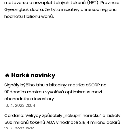
metaversa a nezaplatitelných tokenů (NFT). Provincie
Gyeongbuk doufá, že tyto iniciativy přinesou regionu
hodnotu 1 bilionu wonů.
🔥 Horké novinky
Signály býčího trhu s bitcoiny: metrika aSORP na
90denním maximu vyvolává optimismus mezi
obchodníky a investory
10. 4. 2023 21:04
Cardano: Velryby způsobily „nákupní horečku“ a získaly
560 milionů tokenů ADA v hodnotě 218,4 milionu dolarů