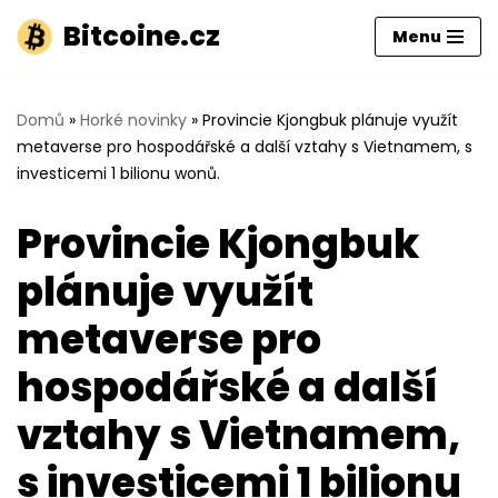
Bitcoine.cz
Menu
Přeskočit
na
obsah
Domů
»
Horké novinky
»
Provincie Kjongbuk plánuje využít
metaverse pro hospodářské a další vztahy s Vietnamem, s
investicemi 1 bilionu wonů.
Provincie Kjongbuk
plánuje využít
metaverse pro
hospodářské a další
vztahy s Vietnamem,
s investicemi 1 bilionu