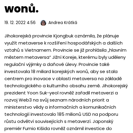
wonů.
19. 12. 2022 4:56
Andrea Krátká
Jihokorejská provincie Kjongbuk oznámila, že plánuje
využít metaverse k rozšíření hospodářských a dalších
vztahů s Vietnamem. Provincie se již prohlásila „hlavním
městem metaversa“ Jižní Koreje, kterému byly uděleny
regulační výjimky a daňové úlevy. Provincie také
investovala 18 miliard korejských wonů, aby se stala
centrem pro inovace v oblasti metaversa na základě
technologického a kulturního obsahu země. Jihokorejský
prezident Yoon Suk-yeol rovněž zařadil metaverzi a
rozvoj Web3 na svůj seznam národních priorit a
ministerstvo vědy a informačních a komunikačních
technologií investovalo 185 milionů USD na podporu
růstu odvětví souvisejících s metaverzí. Japonský
premiér Fumio Kišida rovněž oznámil investice do