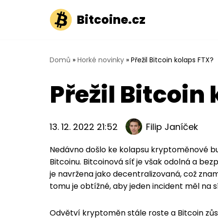
Bitcoine.cz
Přeskočit
na
obsah
Domů
»
Horké novinky
»
Přežil Bitcoin kolaps FTX?
Přežil Bitcoin
13. 12. 2022 21:52
Filip Janíček
Nedávno došlo ke kolapsu kryptoměnové bur
Bitcoinu. Bitcoinová síť je však odolná a bez
je navržena jako decentralizovaná, což zname
tomu je obtížné, aby jeden incident měl na s
Odvětví kryptoměn stále roste a Bitcoin zůstáv