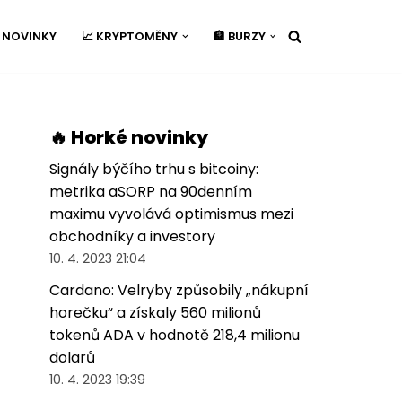
É NOVINKY
📈 KRYPTOMĚNY
🏦 BURZY
🔥 Horké novinky
Signály býčího trhu s bitcoiny:
metrika aSORP na 90denním
maximu vyvolává optimismus mezi
obchodníky a investory
10. 4. 2023 21:04
Cardano: Velryby způsobily „nákupní
horečku“ a získaly 560 milionů
tokenů ADA v hodnotě 218,4 milionu
dolarů
10. 4. 2023 19:39