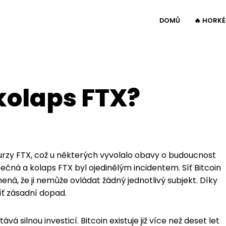
DOMŮ
🔥 HORK
 kolaps FTX?
zy FTX, což u některých vyvolalo obavy o budoucnost
pečná a kolaps FTX byl ojedinělým incidentem. Síť Bitcoin
ná, že ji nemůže ovládat žádný jednotlivý subjekt. Díky
íť zásadní dopad.
á silnou investicí. Bitcoin existuje již více než deset let