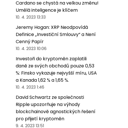
Cardano se chystá na velkou změnu!
Umělá inteligence je klíčem
10. 4. 2023 13:33
Jeremy Hogan: XRP Neodpovídá
Definice „Investiční Smlouvy“ a Není
Cenný Papír
10. 4. 2023 10:06
Investoři do kryptoměn zaplatili
daně ze svých obchodů pouze 0,53
%: Finsko vykazuje nejvyšší míru, USA
a Kanada 1,62 % a 1,65 %.
10. 4. 2023 1:46
David Schwartz ze společnosti
Ripple upozorňuje na výhody
blockchainově agnostických řešení
pro přijetí kryptoměn
9. 4. 2023 13:51