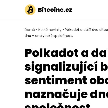
Bitcoine.cz
Přeskočit
na
obsah
Domů
»
Horké novinky
»
Polkadot a další dva altc
dno – analytická společnost.
Polkadot a da
signalizující 
sentiment ob
naznačuje dn
společnost.