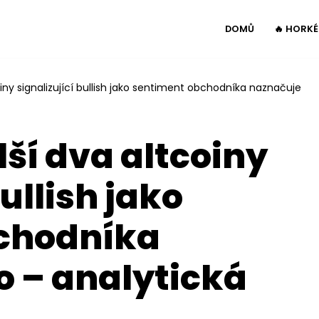
DOMŮ
🔥 HORK
oiny signalizující bullish jako sentiment obchodníka naznačuje
lší dva altcoiny
bullish jako
chodníka
o – analytická