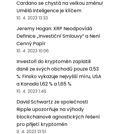
Cardano se chystá na velkou změnu!
Umělá inteligence je klíčem
10. 4. 2023 13:33
Jeremy Hogan: XRP Neodpovídá
Definice „Investiční Smlouvy“ a Není
Cenný Papír
10. 4. 2023 10:06
Investoři do kryptoměn zaplatili
daně ze svých obchodů pouze 0,53
%: Finsko vykazuje nejvyšší míru, USA
a Kanada 1,62 % a 1,65 %.
10. 4. 2023 1:46
David Schwartz ze společnosti
Ripple upozorňuje na výhody
blockchainově agnostických řešení
pro přijetí kryptoměn
9. 4. 2023 13:51