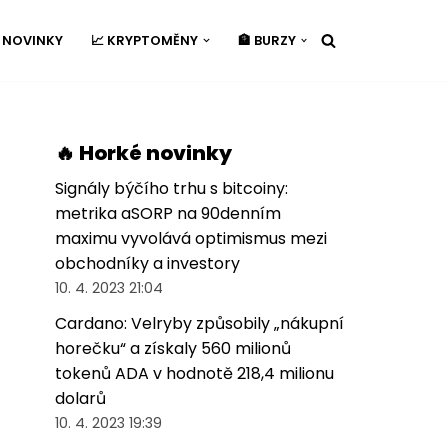
É NOVINKY
📈 KRYPTOMĚNY
🏦 BURZY
🔥 Horké novinky
Signály býčího trhu s bitcoiny:
metrika aSORP na 90denním
maximu vyvolává optimismus mezi
obchodníky a investory
10. 4. 2023 21:04
Cardano: Velryby způsobily „nákupní
horečku“ a získaly 560 milionů
tokenů ADA v hodnotě 218,4 milionu
dolarů
10. 4. 2023 19:39