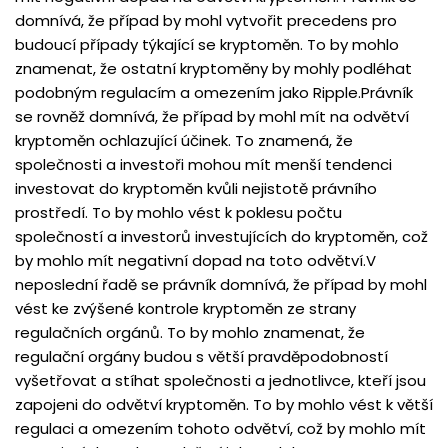
domnívá, že případ by mohl vytvořit precedens pro
budoucí případy týkající se kryptoměn. To by mohlo
znamenat, že ostatní kryptoměny by mohly podléhat
podobným regulacím a omezením jako Ripple.Právník
se rovněž domnívá, že případ by mohl mít na odvětví
kryptoměn ochlazující účinek. To znamená, že
společnosti a investoři mohou mít menší tendenci
investovat do kryptoměn kvůli nejistotě právního
prostředí. To by mohlo vést k poklesu počtu
společností a investorů investujících do kryptoměn, což
by mohlo mít negativní dopad na toto odvětví.V
neposlední řadě se právník domnívá, že případ by mohl
vést ke zvýšené kontrole kryptoměn ze strany
regulačních orgánů. To by mohlo znamenat, že
regulační orgány budou s větší pravděpodobností
vyšetřovat a stíhat společnosti a jednotlivce, kteří jsou
zapojeni do odvětví kryptoměn. To by mohlo vést k větší
regulaci a omezením tohoto odvětví, což by mohlo mít