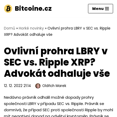
Bitcoine.cz
Menu
Přeskočit
na
obsah
Domů
»
Horké novinky
»
Ovlivní prohra LBRY v SEC vs. Ripple
XRP? Advokát odhaluje vše
Ovlivní prohra LBRY v
SEC vs. Ripple XRP?
Advokát odhaluje vše
12. 12. 2022 21:14
Oldřich Marek
Nedávno právník odhalil možné dopady prohry
společnosti LBRY v případu SEC vs. Ripple. Právník se
domnívá, že případ SEC proti společnosti Ripple by mohl
mít negativní dopad na odvětví kryptoměn. Právník se