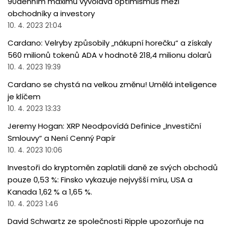
90denním maximu vyvolává optimismus mezi
obchodníky a investory
10. 4. 2023 21:04
Cardano: Velryby způsobily „nákupní horečku“ a získaly
560 milionů tokenů ADA v hodnotě 218,4 milionu dolarů
10. 4. 2023 19:39
Cardano se chystá na velkou změnu! Umělá inteligence
je klíčem
10. 4. 2023 13:33
Jeremy Hogan: XRP Neodpovídá Definice „Investiční
Smlouvy“ a Není Cenný Papír
10. 4. 2023 10:06
Investoři do kryptoměn zaplatili daně ze svých obchodů
pouze 0,53 %: Finsko vykazuje nejvyšší míru, USA a
Kanada 1,62 % a 1,65 %.
10. 4. 2023 1:46
David Schwartz ze společnosti Ripple upozorňuje na