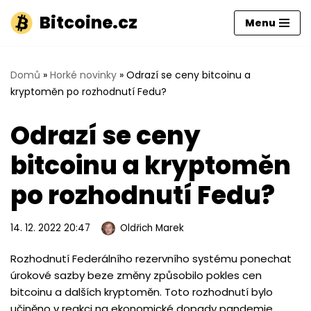
Bitcoine.cz
Menu
Přeskočit
na
obsah
Domů
»
Horké novinky
»
Odrazí se ceny bitcoinu a
kryptoměn po rozhodnutí Fedu?
Odrazí se ceny
bitcoinu a kryptoměn
po rozhodnutí Fedu?
14. 12. 2022 20:47
Oldřich Marek
Rozhodnutí Federálního rezervního systému ponechat
úrokové sazby beze změny způsobilo pokles cen
bitcoinu a dalších kryptoměn. Toto rozhodnutí bylo
učiněno v reakci na ekonomické dopady pandemie