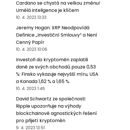
Cardano se chystá na velkou změnu!
Umělá inteligence je klíčem
10. 4. 2023 13:33
Jeremy Hogan: XRP Neodpovídá
Definice „Investiční Smlouvy“ a Není
Cenný Papír
10. 4. 2023 10:06
Investoři do kryptoměn zaplatili
daně ze svých obchodů pouze 0,53
%: Finsko vykazuje nejvyšší míru, USA
a Kanada 1,62 % a 1,65 %.
10. 4. 2023 1:46
David Schwartz ze společnosti
Ripple upozorňuje na výhody
blockchainově agnostických řešení
pro přijetí kryptoměn
9. 4. 2023 13:51