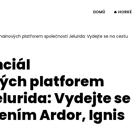
DOMŮ
🔥 HORK
hainových platforem společnosti Jelurida: Vydejte se na cestu
ciál
ých platforem
lurida: Vydejte se
šením Ardor, Ignis