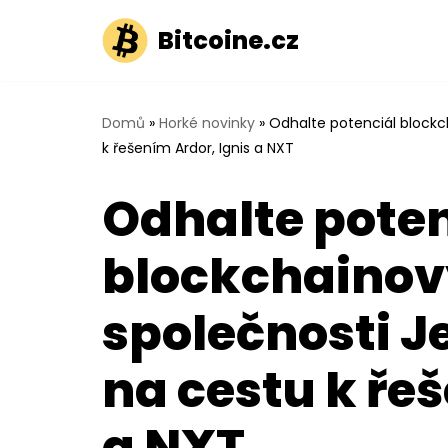
Bitcoine.cz
Přeskočit
na
obsah
Domů
»
Horké novinky
»
Odhalte potenciál blockc
k řešením Ardor, Ignis a NXT
Odhalte poten
blockchainov
společnosti Je
na cestu k ře
a NXT