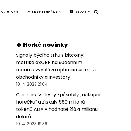
É NOVINKY
📈 KRYPTOMĚNY
🏦 BURZY
🔥 Horké novinky
Signály býčího trhu s bitcoiny:
metrika aSORP na 90denním
maximu vyvolává optimismus mezi
obchodníky a investory
10. 4. 2023 21:04
Cardano: Velryby způsobily „nákupní
horečku“ a získaly 560 milionů
tokenů ADA v hodnotě 218,4 milionu
dolarů
10. 4. 2023 19:39