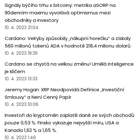
Signály býčího trhu s bitcoiny: metrika aSORP na
90denním maximu vyvolává optimismus mezi
obchodníky a investory
10. 4. 2023 21:04
Cardano: Velryby způsobily „nákupní horečku“ a získaly
560 milionů tokenů ADA v hodnotě 218,4 milionu dolarů
10. 4. 2023 19:39
Cardano se chystá na velkou změnu! Umělá inteligence
je klíčem
10. 4. 2023 13:33
Jeremy Hogan: XRP Neodpovídá Definice „Investiční
Smlouvy“ a Není Cenný Papír
10. 4. 2023 10:06
Investoři do kryptoměn zaplatili daně ze svých obchodů
pouze 0,53 %: Finsko vykazuje nejvyšší míru, USA a
Kanada 1,62 % a 1,65 %.
10. 4. 2023 1:46