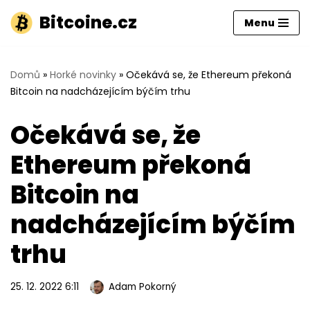
Bitcoine.cz
Menu
Přeskočit
na
obsah
Domů
»
Horké novinky
»
Očekává se, že Ethereum překoná
Bitcoin na nadcházejícím býčím trhu
Očekává se, že
Ethereum překoná
Bitcoin na
nadcházejícím býčím
trhu
25. 12. 2022 6:11
Adam Pokorný