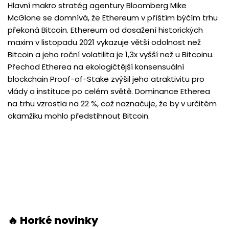
Hlavní makro stratég agentury Bloomberg Mike
McGlone se domnívá, že Ethereum v příštím býčím trhu
překoná Bitcoin. Ethereum od dosažení historických
maxim v listopadu 2021 vykazuje větší odolnost než
Bitcoin a jeho roční volatilita je 1,3x vyšší než u Bitcoinu.
Přechod Etherea na ekologičtější konsensuální
blockchain Proof-of-Stake zvýšil jeho atraktivitu pro
vlády a instituce po celém světě. Dominance Etherea
na trhu vzrostla na 22 %, což naznačuje, že by v určitém
okamžiku mohlo předstihnout Bitcoin.
🔥 Horké novinky