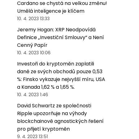
Cardano se chystá na velkou změnu!
Umělá inteligence je klíčem
10. 4. 2023 13:33
Jeremy Hogan: XRP Neodpovídá
Definice „Investiční Smlouvy“ a Není
Cenný Papír
10. 4. 2023 10:06
Investoři do kryptoměn zaplatili
daně ze svých obchodů pouze 0,53
%: Finsko vykazuje nejvyšší míru, USA
a Kanada 1,62 % a 1,65 %.
10. 4. 2023 1:46
David Schwartz ze společnosti
Ripple upozorňuje na výhody
blockchainově agnostických řešení
pro přijetí kryptoměn
9. 4. 2023 13:51