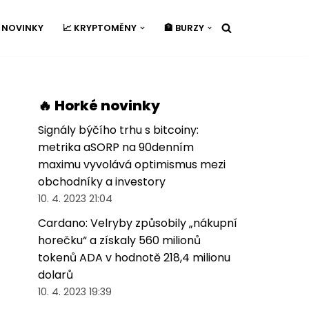
É NOVINKY
📈 KRYPTOMĚNY
🏦 BURZY
🔥 Horké novinky
Signály býčího trhu s bitcoiny:
metrika aSORP na 90denním
maximu vyvolává optimismus mezi
obchodníky a investory
10. 4. 2023 21:04
Cardano: Velryby způsobily „nákupní
horečku“ a získaly 560 milionů
tokenů ADA v hodnotě 218,4 milionu
dolarů
10. 4. 2023 19:39