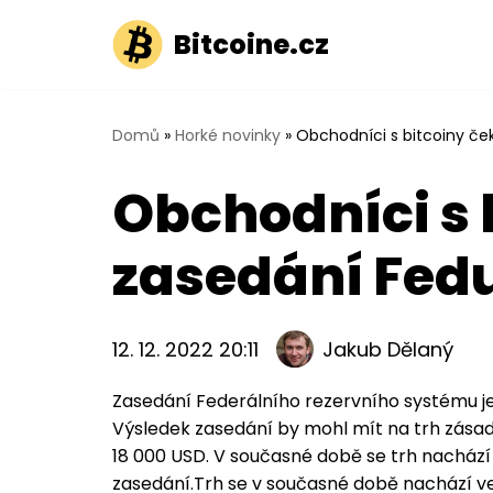
Bitcoine.cz
Přeskočit
na
obsah
Domů
»
Horké novinky
»
Obchodníci s bitcoiny ček
Obchodníci s 
zasedání Fedu
12. 12. 2022 20:11
Jakub Dělaný
Zasedání Federálního rezervního systému je
Výsledek zasedání by mohl mít na trh zásadn
18 000 USD. V současné době se trh nachází 
zasedání.Trh se v současné době nachází ve st