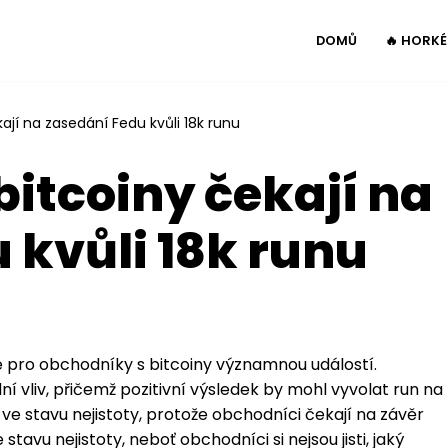
DOMŮ
🔥 HORK
ají na zasedání Fedu kvůli 18k runu
bitcoiny čekají na
 kvůli 18k runu
 pro obchodníky s bitcoiny významnou událostí.
í vliv, přičemž pozitivní výsledek by mohl vyvolat run na
ve stavu nejistoty, protože obchodníci čekají na závěr
avu nejistoty, neboť obchodníci si nejsou jisti, jaký