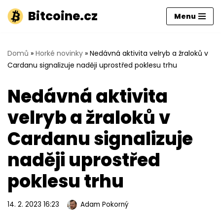
Bitcoine.cz
Menu
Přeskočit
na
obsah
Domů
»
Horké novinky
»
Nedávná aktivita velryb a žraloků v
Cardanu signalizuje naději uprostřed poklesu trhu
Nedávná aktivita
velryb a žraloků v
Cardanu signalizuje
naději uprostřed
poklesu trhu
14. 2. 2023 16:23
Adam Pokorný