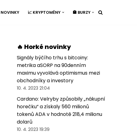
É NOVINKY
📈 KRYPTOMĚNY
🏦 BURZY
🔥 Horké novinky
Signály býčího trhu s bitcoiny:
metrika aSORP na 90denním
maximu vyvolává optimismus mezi
obchodníky a investory
10. 4. 2023 21:04
Cardano: Velryby způsobily „nákupní
horečku“ a získaly 560 milionů
tokenů ADA v hodnotě 218,4 milionu
dolarů
10. 4. 2023 19:39