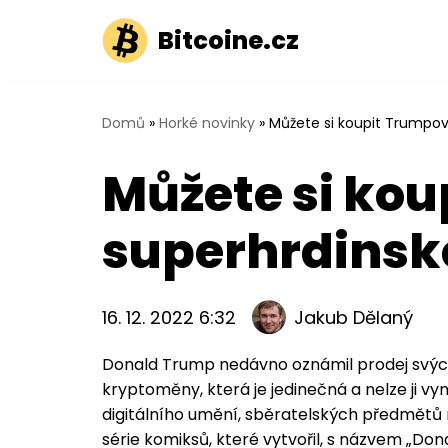
Bitcoine.cz
Přeskočit
na
obsah
Domů
»
Horké novinky
»
Můžete si koupit Trumpov
Můžete si ko
superhrdinsk
16. 12. 2022 6:32
Jakub Dělaný
Donald Trump nedávno oznámil prodej svých
kryptoměny, která je jedinečná a nelze ji vy
digitálního umění, sběratelských předmětů n
série komiksů, které vytvořil, s názvem „Don