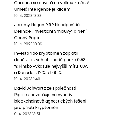
Cardano se chystá na velkou změnu!
Umělá inteligence je klíčem
10. 4. 2023 13:33
Jeremy Hogan: XRP Neodpovídá
Definice „Investiční Smlouvy“ a Není
Cenný Papír
10. 4. 2023 10:06
Investoři do kryptoměn zaplatili
daně ze svých obchodů pouze 0,53
%: Finsko vykazuje nejvyšší míru, USA
a Kanada 1,62 % a 1,65 %.
10. 4. 2023 1:46
David Schwartz ze společnosti
Ripple upozorňuje na výhody
blockchainově agnostických řešení
pro přijetí kryptoměn
9. 4. 2023 13:51