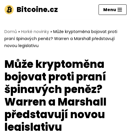
Bitcoine.cz
Menu
Přeskočit
na
obsah
Domů
»
Horké novinky
»
Může kryptoměna bojovat proti
praní špinavých peněz? Warren a Marshall představují
novou legislativu
Může kryptoměna
bojovat proti praní
špinavých peněz?
Warren a Marshall
představují novou
legislativu