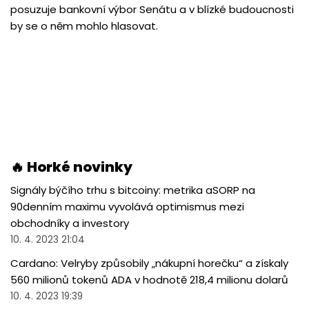
posuzuje bankovní výbor Senátu a v blízké budoucnosti
by se o něm mohlo hlasovat.
🔥 Horké novinky
Signály býčího trhu s bitcoiny: metrika aSORP na
90denním maximu vyvolává optimismus mezi
obchodníky a investory
10. 4. 2023 21:04
Cardano: Velryby způsobily „nákupní horečku“ a získaly
560 milionů tokenů ADA v hodnotě 218,4 milionu dolarů
10. 4. 2023 19:39