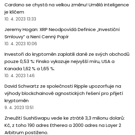
Cardano se chystá na velkou změnu! Umělá inteligence
je klíčem
10. 4. 2023 13:33
Jeremy Hogan: XRP Neodpovídá Definice „Investiční
Smlouvy“ a Není Cenný Papír
10. 4. 2023 10:06
Investoři do kryptoměn zaplatili daně ze svých obchodů
pouze 0,53 %: Finsko vykazuje nejvyšší míru, USA a
Kanada 1,62 % a 1,65 %.
10. 4. 2023 1:46
David Schwartz ze společnosti Ripple upozorňuje na
výhody blockchainově agnostických řešení pro přijetí
kryptoměn
9. 4. 2023 13:51
Zneužití SushiSwapu vede ke ztrátě 3,3 milionu dolarů:
Kč, z toho 190 adres Etherea a 2000 adres na Layer 2
Arbitrum postiženo.