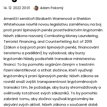
14. 12. 2022 20:01
Adam Pokorný
Američtí senátoři Elizabeth Warrenová a Sheldon
Whitehouse navrhli novou legislativu zaměřenou na boj
proti praní špinavých peněz prostřednictvím kryptoměn.
Návrh zákona nazvaný Combating Money Laundering,
Terrorist Financing, and Counterfeiting Act of 2019
(Zákon o boji proti praní špinavých peněz, financování
terorismu a padělání) by vyžadoval, aby burzy
kryptoměn hlásily podezřelé transakce ministerstvu
financí. To by pomohlo orgánům činným v trestním
řízení identifikovat a stíhat zločince, kteří využívají
kryptoměny k praní špinavých peněz. Návrh zákona se
rovněž snaží zvýšit transparentnost kryptoměnových
transakcí tím, že požaduje, aby burzy shromažďovaly a
ověřovaly totožnost svých zákazníků. To by pomohlo
zabránit tomu, aby zločinci využívali kryptoměny ke
skrývání svých aktivit. Návrh zákona v současné době