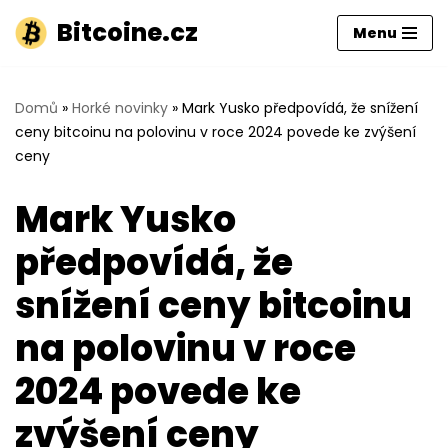
Bitcoine.cz
Menu
Přeskočit
na
obsah
Domů
»
Horké novinky
»
Mark Yusko předpovídá, že snížení
ceny bitcoinu na polovinu v roce 2024 povede ke zvýšení
ceny
Mark Yusko
předpovídá, že
snížení ceny bitcoinu
na polovinu v roce
2024 povede ke
zvýšení ceny