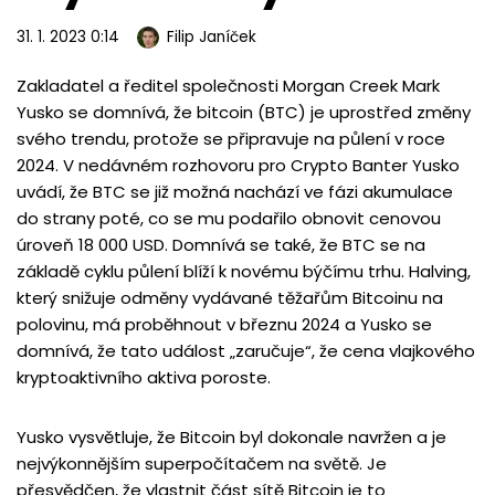
31. 1. 2023 0:14
Filip Janíček
Zakladatel a ředitel společnosti Morgan Creek Mark
Yusko se domnívá, že bitcoin (BTC) je uprostřed změny
svého trendu, protože se připravuje na půlení v roce
2024. V nedávném rozhovoru pro Crypto Banter Yusko
uvádí, že BTC se již možná nachází ve fázi akumulace
do strany poté, co se mu podařilo obnovit cenovou
úroveň 18 000 USD. Domnívá se také, že BTC se na
základě cyklu půlení blíží k novému býčímu trhu. Halving,
který snižuje odměny vydávané těžařům Bitcoinu na
polovinu, má proběhnout v březnu 2024 a Yusko se
domnívá, že tato událost „zaručuje“, že cena vlajkového
kryptoaktivního aktiva poroste.
Yusko vysvětluje, že Bitcoin byl dokonale navržen a je
nejvýkonnějším superpočítačem na světě. Je
přesvědčen, že vlastnit část sítě Bitcoin je to