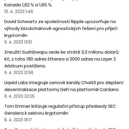
Kanada 1,62 % a 1,65 %.
10. 4. 2023 1:46
David Schwartz ze společnosti Ripple upozorňuje na
výhody blockchainově agnostických řešení pro přijetí
kryptoměn
9. 4. 2023 13:51
Zneužití SushiSwapu vede ke ztrátě 3,3 milionu dolarů:
Kč, z toho 190 adres Etherea a 2000 adres na Layer 2
Arbitrum postiženo.
9. 4. 2023 12:56
Liqwid Labs integruje cenové kanály Charli3 pro zlepšení
decentralizace platformy DeFi na platformě Cardano
8. 4. 2023 22:05
Tom Emmer kritizuje regulační přístup předsedy SEC
Genslera k sektoru kryptoměn
8. 4. 2023 18:17