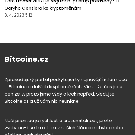
Tom Emmer kritizuje regulační přístup předsedy SEC
Garyho Genslera ke kryptoměnám
8. 4. 2023 5:12
Bitcoine.cz
Zpravodajský portál poskytující ty nejnovější informace
o Bitcoinu a dalších kryptoměnách. Víme, že čas jsou
peníze. A proto jsme vždy o krok napřed. Sledujte
Bitcoine.cz a už vám nic neunikne.
Naší prioritou je rychlost a srozumitelnost, proto
vyskytne-li se tu a tam v našich článcích chyba nebo
překlep, omluvte nás!