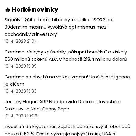
🔥 Horké novinky
Signály býčího trhu s bitcoiny: metrika aSORP na
90denním maximu vyvolává optimismus mezi
obchodníky a investory
10. 4. 2023 21:04
Cardano: Velryby způsobily „nákupní horečku“ a získaly
560 milionů tokenů ADA v hodnotě 218,4 milionu dolarů
10. 4. 2023 19:39
Cardano se chystá na velkou změnu! Umělá inteligence
je klíčem
10. 4. 2023 13:33
Jeremy Hogan: XRP Neodpovídá Definice „Investiční
Smlouvy“ a Není Cenný Papír
10. 4. 2023 10:06
Investoři do kryptoměn zaplatili daně ze svých obchodů
pouze 0,53 %: Finsko vykazuje nejvyšší míru, USA a