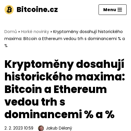
Bitcoine.cz
Menu
Přeskočit
na
obsah
Domů
»
Horké novinky
»
Kryptoměny dosahují historického
maxima: Bitcoin a Ethereum vedou trh s dominancemi % a
%
Kryptoměny dosahují
historického maxima:
Bitcoin a Ethereum
vedou trh s
dominancemi % a %
2. 2. 2023 10:59
Jakub Dělaný