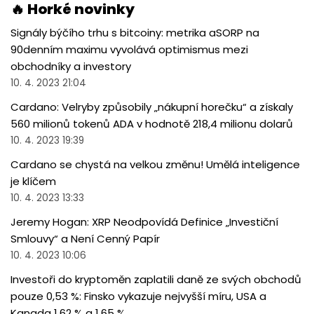
🔥 Horké novinky
Signály býčího trhu s bitcoiny: metrika aSORP na
90denním maximu vyvolává optimismus mezi
obchodníky a investory
10. 4. 2023 21:04
Cardano: Velryby způsobily „nákupní horečku“ a získaly
560 milionů tokenů ADA v hodnotě 218,4 milionu dolarů
10. 4. 2023 19:39
Cardano se chystá na velkou změnu! Umělá inteligence
je klíčem
10. 4. 2023 13:33
Jeremy Hogan: XRP Neodpovídá Definice „Investiční
Smlouvy“ a Není Cenný Papír
10. 4. 2023 10:06
Investoři do kryptoměn zaplatili daně ze svých obchodů
pouze 0,53 %: Finsko vykazuje nejvyšší míru, USA a
Kanada 1,62 % a 1,65 %.