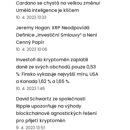
Cardano se chystá na velkou změnu!
Umělá inteligence je klíčem
10. 4. 2023 13:33
Jeremy Hogan: XRP Neodpovídá
Definice „Investiční Smlouvy“ a Není
Cenný Papír
10. 4. 2023 10:06
Investoři do kryptoměn zaplatili
daně ze svých obchodů pouze 0,53
%: Finsko vykazuje nejvyšší míru, USA
a Kanada 1,62 % a 1,65 %.
10. 4. 2023 1:46
David Schwartz ze společnosti
Ripple upozorňuje na výhody
blockchainově agnostických řešení
pro přijetí kryptoměn
9. 4. 2023 13:51