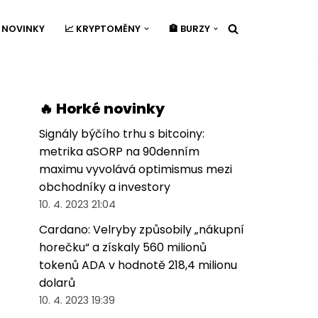
É NOVINKY
📈 KRYPTOMĚNY
🏦 BURZY
🔥 Horké novinky
Signály býčího trhu s bitcoiny:
metrika aSORP na 90denním
maximu vyvolává optimismus mezi
obchodníky a investory
10. 4. 2023 21:04
Cardano: Velryby způsobily „nákupní
horečku“ a získaly 560 milionů
tokenů ADA v hodnotě 218,4 milionu
dolarů
10. 4. 2023 19:39