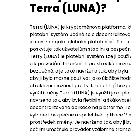
Terra (LUNA)?
Terra (LUNA) je kryptoměnová platforma, k
platební systém. Jedná se o decentralizov
je navržena jako globální platební síť. Terra
poskytuje tak uživatelům stabilní a bezpeč
Terry (LUNA) je platební systém. Lze ji použ
a k převodům finančních prostředků mezi uži
bezpečná, a je také navržena tak, aby byla 
aby ji bylo možné používat jako úložiště hodn
atraktivní možnost pro ty, kteří chtějí bez
využití měny Terra (LUNA) je využití jako pl
navržena tak, aby byla flexibilní a škálova
decentralizované aplikace na platformě. To z
vytvářet bezpečné a spolehlivé aplikace.V n
prostředek směny. Je navržena tak, aby ji b
což jim umožňuje provádět vzájemné transak