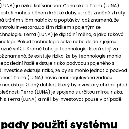
UNA) je riziko kolísání cen. Cena akcie Terra (LUNA)
investoři mohou během krátké doby utrpět značné ztráty.
á tržním silám nabídky a poptávky, což znamená, že
ntrolu investora.Dalším rizikem spojeným se
chnologie. Terra (LUNA) je digitální měna, a jako taková
nologii. Pokud technologie selže nebo dojde k jejímu
zně snížit. Kromě toho je technologie, která stojí za
ž znamená, že existuje riziko, že by technologie mohla
eposlední řadě existuje riziko podvodu spojeného s
 investice existuje riziko, že by se mohlo jednat o podvod
olečnost Terra (LUNA) navíc není regulována žádnou
e neexistuje žádný dohled, který by investory chránil před
lečnosti Terra (LUNA) je spojena s určitou mírou rizika.
ých s Terra (LUNA) a měli by investovat pouze v případě,
řípady použití systému