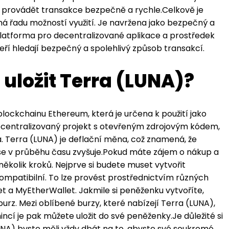
ějí provádět transakce bezpečně a rychle.Celkově je
á řadu možností využití. Je navržena jako bezpečný a
 platforma pro decentralizované aplikace a prostředek
teří hledají bezpečný a spolehlivý způsob transakcí.
uložit Terra (LUNA)?
ockchainu Ethereum, která je určena k použití jako
decentralizovaný projekt s otevřeným zdrojovým kódem,
a. Terra (LUNA) je deflační měna, což znamená, že
se v průběhu času zvyšuje.Pokud máte zájem o nákup a
ěkolik kroků. Nejprve si budete muset vytvořit
ompatibilní. To lze provést prostřednictvím různých
t a MyEtherWallet. Jakmile si peněženku vytvoříte,
urz. Mezi oblíbené burzy, které nabízejí Terra (LUNA),
ncí je pak můžete uložit do své peněženky.Je důležité si
UNA) byste měli vždy dbát na to, abyste své soukromé