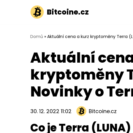
Bitcoine.cz
Přeskočit
na
obsah
Domů
»
Aktuální cena a kurz kryptoměny Terra (L
Aktuální cena
kryptoměny T
Novinky o Ter
30. 12. 2022 11:02
Bitcoine.cz
Co je Terra (LUNA)