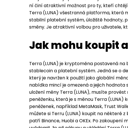
ní činí atraktivní možnost pro ty, kteří cht
Terra (LUNA) všestranná platforma, která m
stabilní platební systém, úložiště hodnoty,
směny. Je atraktivní volbou pro uživatele, k
Jak mohu koupit a 
Terra (LUNA) je kryptoměna postavená na bl
stablecoin a platební systém. Jedná se o 
který je navržen k použití jako globální měn
nabídka mincí je omezená a jejich hodnota 
uložení měny Terra (LUNA), musíte provést n
peněženku, která je s měnou Terra (LUNA) k
peněženek, například MetaMask, Trust Walle
můžete si Terru (LUNA) koupit na některé z b
patří Binance, Huobi a OKEx. Po zakoupení mi
uvědomit, že při nákupu a ukládání Terra (L