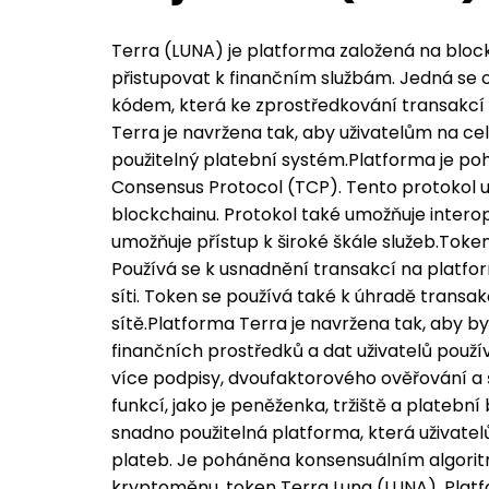
Terra (LUNA) je platforma založená na bloc
přistupovat k finančním službám. Jedná se
kódem, která ke zprostředkování transakcí 
Terra je navržena tak, aby uživatelům na c
použitelný platební systém.Platforma je 
Consensus Protocol (TCP). Tento protokol 
blockchainu. Protokol také umožňuje interop
umožňuje přístup k široké škále služeb.Toke
Používá se k usnadnění transakcí na platfor
síti. Token se používá také k úhradě transa
sítě.Platforma Terra je navržena tak, aby b
finančních prostředků a dat uživatelů použ
více podpisy, dvoufaktorového ověřování a š
funkcí, jako je peněženka, tržiště a platebn
snadno použitelná platforma, která uživate
plateb. Je poháněna konsensuálním algorit
kryptoměnu, token Terra Luna (LUNA). Platfo