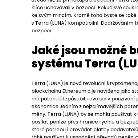
klíče uchovávali v bezpečí. Pokud své souk
ke svým mincím. Kromě toho byste se také mě
s Terra (LUNA) kompatibilní. Dodržováním tě
bezpečí.
Jaké jsou možné b
systému Terra (L
Terra (LUNA) je nová revoluční kryptoměna,
blockchainu Ethereum a je navržena jako st
má potenciál způsobit revoluci v používán
ekonomice.Jedním z nejzajímavějších potenciá
měny. Terra (LUNA) by se mohla používat k
posílat peníze přes hranice rychle a bezpe
které potřebují provádět platby dodavate
také používat k usnadnění převodů peněz, c