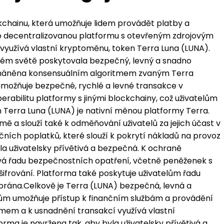
kchainu, která umožňuje lidem provádět platby a
 o decentralizovanou platformu s otevřeným zdrojovým
využívá vlastní kryptoměnu, token Terra Luna (LUNA).
elém světě poskytovala bezpečný, levný a snadno
poháněna konsensuálním algoritmem zvaným Terra
umožňuje bezpečné, rychlé a levné transakce v
erabilitu platformy s jinými blockchainy, což uživatelům
n Terra Luna (LUNA) je nativní měnou platformy Terra.
mě a slouží také k odměňování uživatelů za jejich účast v
kčních poplatků, které slouží k pokrytí nákladů na provoz
yla uživatelsky přívětivá a bezpečná. K ochraně
ívá řadu bezpečnostních opatření, včetně peněženek s
ifrování. Platforma také poskytuje uživatelům řadu
í brána.Celkově je Terra (LUNA) bezpečná, levná a
lům umožňuje přístup k finančním službám a provádění
mem a k usnadnění transakcí využívá vlastní
rma je navržena tak, aby byla uživatelsky přívětivá a