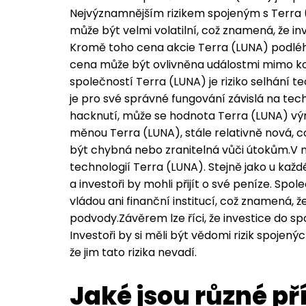
Nejvýznamnějším rizikem spojeným s Terra (L
může být velmi volatilní, což znamená, že 
Kromě toho cena akcie Terra (LUNA) podléh
cena může být ovlivněna událostmi mimo ko
společností Terra (LUNA) je riziko selhání te
je pro své správné fungování závislá na tech
hacknutí, může se hodnota Terra (LUNA) výra
měnou Terra (LUNA), stále relativně nová, co
být chybná nebo zranitelná vůči útokům.V n
technologií Terra (LUNA). Stejně jako u každé
a investoři by mohli přijít o své peníze. Sp
vládou ani finanční institucí, což znamená, ž
podvody.Závěrem lze říci, že investice do spo
Investoři by si měli být vědomi rizik spojen
že jim tato rizika nevadí.
Jaké jsou různé p