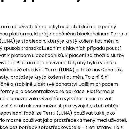
terá má uživatelům poskytnout stabilní a bezpečný
anou platformu, která je poháněna blockchainem Terra a
 (LUNA) je stablecoin, který je krytý košem fiat měn, a
ný způsob transakcí.Jedním z hlavních případů použití
ívat k platbám u obchodníků, k placení za zboží a služby
vateli. Platforma je navržena tak, aby byla rychlá a
nákladově efektivní. Terra (LUNA) je také navržena tak,
oty, protože je kryta košem fiat měn. To z ní činí
pečně a stabilně uložit své bohatství.Dalším případem
atformy pro decentralizované aplikace. Platforma je
telná a umožňovala vývojářům vytvářet a nasazovat
 ní činí atraktivní možnost pro vývojáře, kteří chtějí
eposlední řadě lze Terru (LUNA) používat také jako
ylo možné používat jako prostředek směny mezi uživateli,
ce bez potřeby zprostředkovatele – třetí strany. To z