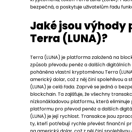
bezpečná, a poskytuje uživatelům řadu funkc
Jaké jsou výhody
Terra (LUNA)?
Terra (LUNA) je platforma založená na block
způsob převodu peněz a dalších digitálních 
poháněna vlastní kryptoměnou Terra (LUNA).
americký dolar, což z něj činí spolehlivou a
(LUNA) je celá řada. Zaprvé se jedná o bez
blockchain. Ta zajišťuje, že všechny transa
nízkonákladovou platformu, která eliminuje p
platformu pro převod peněz a dalších digitá
(LUNA) je její rychlost. Transakce jsou zpra
ty, kteří potřebují rychle převést finanční p
na americký dolar, což z něj činí spolehlivo