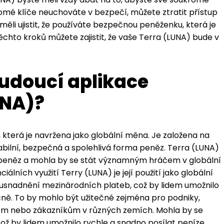
romé klíče neuchováte v bezpečí, můžete ztratit přístup
li ujistit, že používáte bezpečnou peněženku, která je
chto kroků můžete zajistit, že vaše Terra (LUNA) bude v
udoucí aplikace
UNA)?
 která je navržena jako globální měna. Je založena na
abilní, bezpečná a spolehlivá forma peněz. Terra (LUNA)
í peněz a mohla by se stát významným hráčem v globální
lních využití Terry (LUNA) je její použití jako globální
 usnadnění mezinárodních plateb, což by lidem umožnilo
čně. To by mohlo být užitečné zejména pro podniky,
lům nebo zákazníkům v různých zemích. Mohla by se
ož by lidem umožnilo rychle a snadno posílat peníze