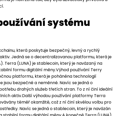
í.
 používání systému
chainu, která poskytuje bezpečný, levný a rychlý
aktiv. Jedná se o decentralizovanou platformu, která je
 Terra (LUNA) je stablecoin, který je navázaný na
 stabilní formu digitální měny.Výhod používání Terry
pečnou platformu, která je poháněna technologií
kce jsou bezpečné a neměnné. Navíc se jedná o
otřebu drahých služeb třetích stran. To z ní činí ideální
lních aktiv.Další výhodou používání platformy Terra
covávány téměř okamžitě, což z ní činí skvělou volbu pro
rostředky. Navíc se jedná o stablecoin, který je navázán
u a stabilní formu digitální měny.A konečně Terra (LUNA)