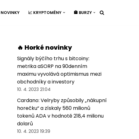
É NOVINKY
📈 KRYPTOMĚNY
🏦 BURZY
🔥 Horké novinky
Signály býčího trhu s bitcoiny:
metrika aSORP na 90denním
maximu vyvolává optimismus mezi
obchodníky a investory
10. 4. 2023 21:04
Cardano: Velryby způsobily „nákupní
horečku“ a získaly 560 milionů
tokenů ADA v hodnotě 218,4 milionu
dolarů
10. 4. 2023 19:39