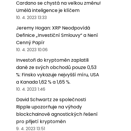
Cardano se chystá na velkou změnu!
Umělá inteligence je klíčem
10. 4. 2023 13:33
Jeremy Hogan: XRP Neodpovídá
Definice „Investiční Smlouvy“ a Není
Cenný Papír
10. 4. 2023 10:06
Investoři do kryptoměn zaplatili
daně ze svých obchodů pouze 0,53
%: Finsko vykazuje nejvyšší míru, USA
a Kanada 1,62 % a 1,65 %.
10. 4. 2023 1:46
David Schwartz ze společnosti
Ripple upozorňuje na výhody
blockchainově agnostických řešení
pro přijetí kryptoměn
9. 4. 2023 13:51