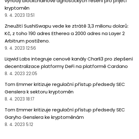
výhody blockchainově agnostických řešení pro přijetí
kryptoměn
9. 4. 2023 13:51
Zneužití SushiSwapu vede ke ztrátě 3,3 milionu dolarů:
Kč, z toho 190 adres Etherea a 2000 adres na Layer 2
Arbitrum postiženo.
9. 4. 2023 12:56
Liqwid Labs integruje cenové kanály Charli3 pro zlepšení
decentralizace platformy DeFi na platformě Cardano
8. 4. 2023 22:05
Tom Emmer kritizuje regulační přístup předsedy SEC
Genslera k sektoru kryptoměn
8. 4. 2023 18:17
Tom Emmer kritizuje regulační přístup předsedy SEC
Garyho Genslera ke kryptoměnám
8. 4. 2023 5:12