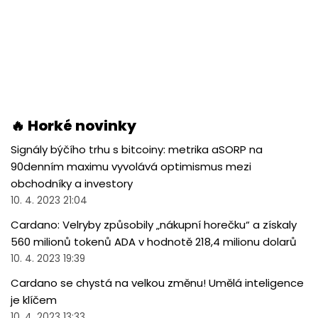
🔥 Horké novinky
Signály býčího trhu s bitcoiny: metrika aSORP na
90denním maximu vyvolává optimismus mezi
obchodníky a investory
10. 4. 2023 21:04
Cardano: Velryby způsobily „nákupní horečku“ a získaly
560 milionů tokenů ADA v hodnotě 218,4 milionu dolarů
10. 4. 2023 19:39
Cardano se chystá na velkou změnu! Umělá inteligence
je klíčem
10. 4. 2023 13:33