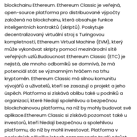
blockchainu Ethereum. Ethereum Classic je veřejná,
open-source platforma pro distribuované výpočty
založená na blockchainu, která obsahuje funkce
inteligentních kontraktů (skriptů). Poskytuje
decentralizovaný virtuální stroj s Turingovou
kompletností, Ethereum Virtual Machine (EVM), který
může vykonávat skripty pomocí mezinárodní sítě
veřejných uzlů.Budoucnost Ethereum Classic (ETC) je
nejistá, ale mnoho odborníků se domnívá, že má
potenciál stát se významným hráčem na trhu
kryptoměn. Ethereum Classic má silnou komunitu
vývojářů a uživatelů, kteří se zasazují o projekt a jeho
úspěch. Platforma si získává oblibu také u podniků a
organizací, které hledají spolehlivou a bezpečnou
blockchainovou platformu, na níž by mohly budovat své
aplikace.Ethereum Classic si získává pozornost také u
investorů, kteří hledají bezpečnou a spolehlivou
platformu, do níž by mohli investovat. Platforma v