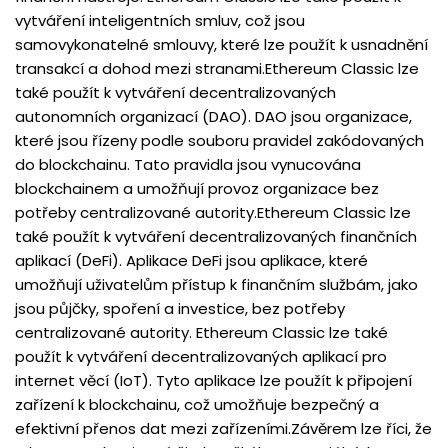
vytváření inteligentních smluv, což jsou
samovykonatelné smlouvy, které lze použít k usnadnění
transakcí a dohod mezi stranami.Ethereum Classic lze
také použít k vytváření decentralizovaných
autonomních organizací (DAO). DAO jsou organizace,
které jsou řízeny podle souboru pravidel zakódovaných
do blockchainu. Tato pravidla jsou vynucována
blockchainem a umožňují provoz organizace bez
potřeby centralizované autority.Ethereum Classic lze
také použít k vytváření decentralizovaných finančních
aplikací (DeFi). Aplikace DeFi jsou aplikace, které
umožňují uživatelům přístup k finančním službám, jako
jsou půjčky, spoření a investice, bez potřeby
centralizované autority. Ethereum Classic lze také
použít k vytváření decentralizovaných aplikací pro
internet věcí (IoT). Tyto aplikace lze použít k připojení
zařízení k blockchainu, což umožňuje bezpečný a
efektivní přenos dat mezi zařízeními.Závěrem lze říci, že