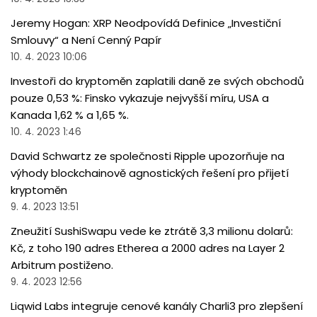
Jeremy Hogan: XRP Neodpovídá Definice „Investiční
Smlouvy“ a Není Cenný Papír
10. 4. 2023 10:06
Investoři do kryptoměn zaplatili daně ze svých obchodů
pouze 0,53 %: Finsko vykazuje nejvyšší míru, USA a
Kanada 1,62 % a 1,65 %.
10. 4. 2023 1:46
David Schwartz ze společnosti Ripple upozorňuje na
výhody blockchainově agnostických řešení pro přijetí
kryptoměn
9. 4. 2023 13:51
Zneužití SushiSwapu vede ke ztrátě 3,3 milionu dolarů:
Kč, z toho 190 adres Etherea a 2000 adres na Layer 2
Arbitrum postiženo.
9. 4. 2023 12:56
Liqwid Labs integruje cenové kanály Charli3 pro zlepšení