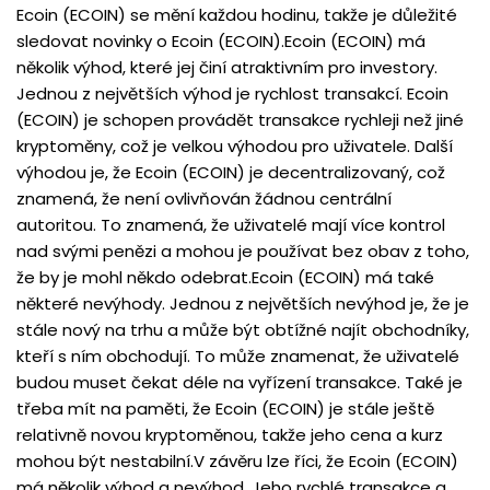
Ecoin (ECOIN) se mění každou hodinu, takže je důležité
sledovat novinky o Ecoin (ECOIN).Ecoin (ECOIN) má
několik výhod, které jej činí atraktivním pro investory.
Jednou z největších výhod je rychlost transakcí. Ecoin
(ECOIN) je schopen provádět transakce rychleji než jiné
kryptoměny, což je velkou výhodou pro uživatele. Další
výhodou je, že Ecoin (ECOIN) je decentralizovaný, což
znamená, že není ovlivňován žádnou centrální
autoritou. To znamená, že uživatelé mají více kontrol
nad svými penězi a mohou je používat bez obav z toho,
že by je mohl někdo odebrat.Ecoin (ECOIN) má také
některé nevýhody. Jednou z největších nevýhod je, že je
stále nový na trhu a může být obtížné najít obchodníky,
kteří s ním obchodují. To může znamenat, že uživatelé
budou muset čekat déle na vyřízení transakce. Také je
třeba mít na paměti, že Ecoin (ECOIN) je stále ještě
relativně novou kryptoměnou, takže jeho cena a kurz
mohou být nestabilní.V závěru lze říci, že Ecoin (ECOIN)
má několik výhod a nevýhod. Jeho rychlé transakce a