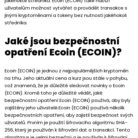
jakéhokoli středníka. Ecoin (ECOIN) také nabízí
uživatelům možnost vytvářet a provádět transakce s
jinými kryptoměnami a tokeny bez nutnosti jakéhokoli
středníka.
Jaké jsou bezpečnostní
opatření Ecoin (ECOIN)?
Ecoin (ECOIN) je jednou z nejpopulárnějších kryptoměn
na trhu. Jeho aktuální cena a kurz jsou stále v pohybu,
což znamená, že je důležité sledovat novinky o Ecoin
(ECOIN). Kromě toho je důležité vědět, jaké
bezpečnostní opatření Ecoin (ECOIN) používá, aby byly
zajištěny jeho uživatelé.Ecoin (ECOIN) používá několik
bezpečnostních opatření, aby zajistil bezpečnost svých
uživatelů. Prvním je použití šifrovacího algoritmu SHA-
256, který je používán k šifrování dat a transakcí. Tento
algoritmus je velmi bezpečný a je používán k šifrování