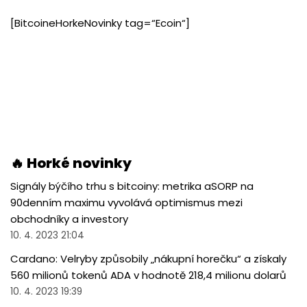
[BitcoineHorkeNovinky tag=“Ecoin“]
🔥 Horké novinky
Signály býčího trhu s bitcoiny: metrika aSORP na
90denním maximu vyvolává optimismus mezi
obchodníky a investory
10. 4. 2023 21:04
Cardano: Velryby způsobily „nákupní horečku“ a získaly
560 milionů tokenů ADA v hodnotě 218,4 milionu dolarů
10. 4. 2023 19:39