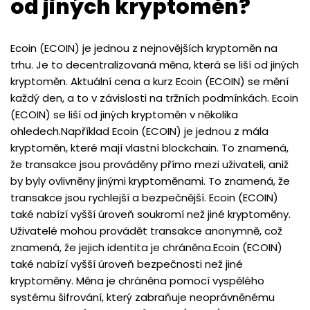
od jiných kryptoměn?
Ecoin (ECOIN) je jednou z nejnovějších kryptoměn na
trhu. Je to decentralizovaná měna, která se liší od jiných
kryptoměn. Aktuální cena a kurz Ecoin (ECOIN) se mění
každý den, a to v závislosti na tržních podmínkách. Ecoin
(ECOIN) se liší od jiných kryptoměn v několika
ohledech.Například Ecoin (ECOIN) je jednou z mála
kryptoměn, které mají vlastní blockchain. To znamená,
že transakce jsou prováděny přímo mezi uživateli, aniž
by byly ovlivněny jinými kryptoměnami. To znamená, že
transakce jsou rychlejší a bezpečnější. Ecoin (ECOIN)
také nabízí vyšší úroveň soukromí než jiné kryptoměny.
Uživatelé mohou provádět transakce anonymně, což
znamená, že jejich identita je chráněna.Ecoin (ECOIN)
také nabízí vyšší úroveň bezpečnosti než jiné
kryptoměny. Měna je chráněna pomocí vyspělého
systému šifrování, který zabraňuje neoprávněnému