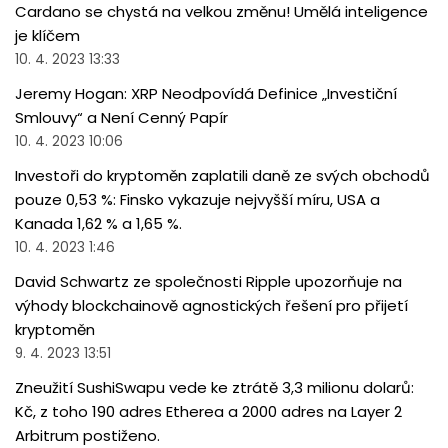
Cardano se chystá na velkou změnu! Umělá inteligence
je klíčem
10. 4. 2023 13:33
Jeremy Hogan: XRP Neodpovídá Definice „Investiční
Smlouvy“ a Není Cenný Papír
10. 4. 2023 10:06
Investoři do kryptoměn zaplatili daně ze svých obchodů
pouze 0,53 %: Finsko vykazuje nejvyšší míru, USA a
Kanada 1,62 % a 1,65 %.
10. 4. 2023 1:46
David Schwartz ze společnosti Ripple upozorňuje na
výhody blockchainově agnostických řešení pro přijetí
kryptoměn
9. 4. 2023 13:51
Zneužití SushiSwapu vede ke ztrátě 3,3 milionu dolarů:
Kč, z toho 190 adres Etherea a 2000 adres na Layer 2
Arbitrum postiženo.