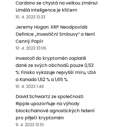
Cardano se chystá na velkou změnu!
Umělá inteligence je klíčem
10. 4. 2023 13:33
Jeremy Hogan: XRP Neodpovídá
Definice „Investiční Smlouvy“ a Není
Cenný Papír
10. 4. 2023 10:06
Investoři do kryptoměn zaplatili
daně ze svých obchodů pouze 0,53
%: Finsko vykazuje nejvyšší míru, USA
a Kanada 1,62 % a 1,65 %.
10. 4. 2023 1:46
David Schwartz ze společnosti
Ripple upozorňuje na výhody
blockchainově agnostických řešení
pro přijetí kryptoměn
9. 4. 2023 13:51