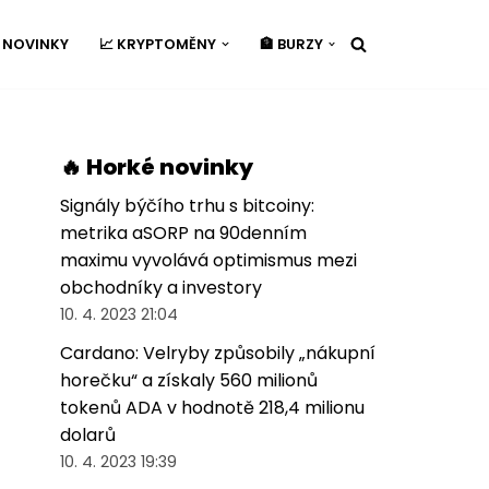
É NOVINKY
📈 KRYPTOMĚNY
🏦 BURZY
🔥 Horké novinky
Signály býčího trhu s bitcoiny:
metrika aSORP na 90denním
maximu vyvolává optimismus mezi
obchodníky a investory
10. 4. 2023 21:04
Cardano: Velryby způsobily „nákupní
horečku“ a získaly 560 milionů
tokenů ADA v hodnotě 218,4 milionu
dolarů
10. 4. 2023 19:39