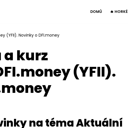
DOMŮ
🔥 HORK
y (YFII). Novinky o DFI.money
 a kurz
FI.money (YFII).
I.money
vinky na téma Aktuální