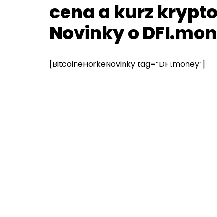
cena a kurz krypt
Novinky o DFI.mo
[BitcoineHorkeNovinky tag=“DFI.money“]