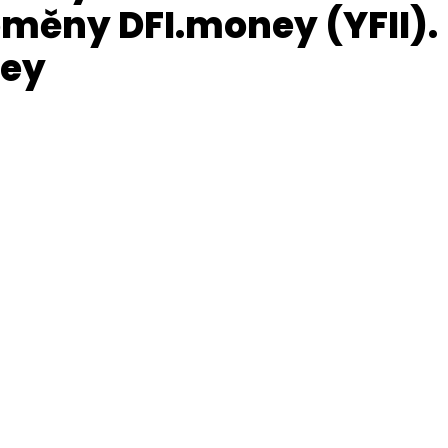
oměny DFI.money (YFII).
ney