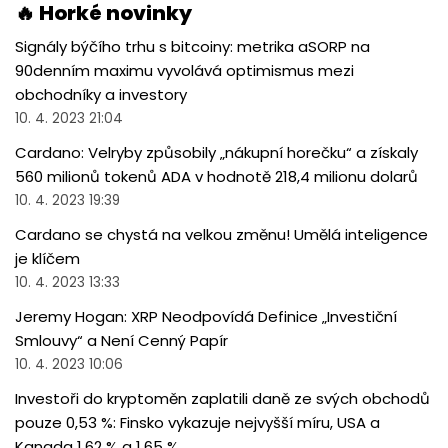
🔥 Horké novinky
Signály býčího trhu s bitcoiny: metrika aSORP na
90denním maximu vyvolává optimismus mezi
obchodníky a investory
10. 4. 2023 21:04
Cardano: Velryby způsobily „nákupní horečku“ a získaly
560 milionů tokenů ADA v hodnotě 218,4 milionu dolarů
10. 4. 2023 19:39
Cardano se chystá na velkou změnu! Umělá inteligence
je klíčem
10. 4. 2023 13:33
Jeremy Hogan: XRP Neodpovídá Definice „Investiční
Smlouvy“ a Není Cenný Papír
10. 4. 2023 10:06
Investoři do kryptoměn zaplatili daně ze svých obchodů
pouze 0,53 %: Finsko vykazuje nejvyšší míru, USA a
Kanada 1,62 % a 1,65 %.