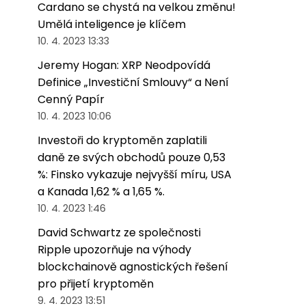
Cardano se chystá na velkou změnu!
Umělá inteligence je klíčem
10. 4. 2023 13:33
Jeremy Hogan: XRP Neodpovídá
Definice „Investiční Smlouvy“ a Není
Cenný Papír
10. 4. 2023 10:06
Investoři do kryptoměn zaplatili
daně ze svých obchodů pouze 0,53
%: Finsko vykazuje nejvyšší míru, USA
a Kanada 1,62 % a 1,65 %.
10. 4. 2023 1:46
David Schwartz ze společnosti
Ripple upozorňuje na výhody
blockchainově agnostických řešení
pro přijetí kryptoměn
9. 4. 2023 13:51