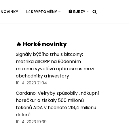
É NOVINKY
📈 KRYPTOMĚNY
🏦 BURZY
🔥 Horké novinky
Signály býčího trhu s bitcoiny:
metrika aSORP na 90denním
maximu vyvolává optimismus mezi
obchodníky a investory
10. 4. 2023 21:04
Cardano: Velryby způsobily „nákupní
horečku“ a získaly 560 milionů
tokenů ADA v hodnotě 218,4 milionu
dolarů
10. 4. 2023 19:39