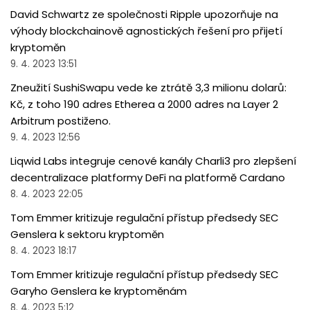
David Schwartz ze společnosti Ripple upozorňuje na
výhody blockchainově agnostických řešení pro přijetí
kryptoměn
9. 4. 2023 13:51
Zneužití SushiSwapu vede ke ztrátě 3,3 milionu dolarů:
Kč, z toho 190 adres Etherea a 2000 adres na Layer 2
Arbitrum postiženo.
9. 4. 2023 12:56
Liqwid Labs integruje cenové kanály Charli3 pro zlepšení
decentralizace platformy DeFi na platformě Cardano
8. 4. 2023 22:05
Tom Emmer kritizuje regulační přístup předsedy SEC
Genslera k sektoru kryptoměn
8. 4. 2023 18:17
Tom Emmer kritizuje regulační přístup předsedy SEC
Garyho Genslera ke kryptoměnám
8. 4. 2023 5:12