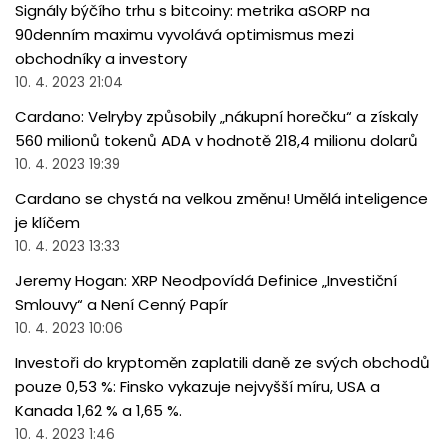
Signály býčího trhu s bitcoiny: metrika aSORP na
90denním maximu vyvolává optimismus mezi
obchodníky a investory
10. 4. 2023 21:04
Cardano: Velryby způsobily „nákupní horečku“ a získaly
560 milionů tokenů ADA v hodnotě 218,4 milionu dolarů
10. 4. 2023 19:39
Cardano se chystá na velkou změnu! Umělá inteligence
je klíčem
10. 4. 2023 13:33
Jeremy Hogan: XRP Neodpovídá Definice „Investiční
Smlouvy“ a Není Cenný Papír
10. 4. 2023 10:06
Investoři do kryptoměn zaplatili daně ze svých obchodů
pouze 0,53 %: Finsko vykazuje nejvyšší míru, USA a
Kanada 1,62 % a 1,65 %.
10. 4. 2023 1:46