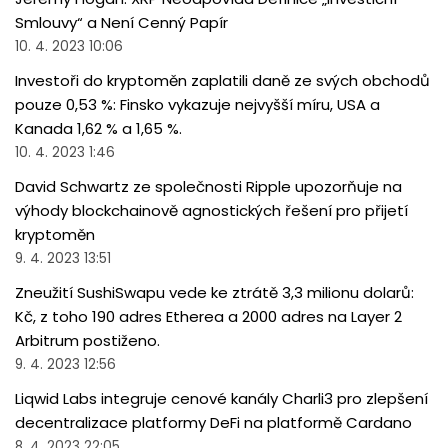
Smlouvy“ a Není Cenný Papír
10. 4. 2023 10:06
Investoři do kryptoměn zaplatili daně ze svých obchodů
pouze 0,53 %: Finsko vykazuje nejvyšší míru, USA a
Kanada 1,62 % a 1,65 %.
10. 4. 2023 1:46
David Schwartz ze společnosti Ripple upozorňuje na
výhody blockchainově agnostických řešení pro přijetí
kryptoměn
9. 4. 2023 13:51
Zneužití SushiSwapu vede ke ztrátě 3,3 milionu dolarů:
Kč, z toho 190 adres Etherea a 2000 adres na Layer 2
Arbitrum postiženo.
9. 4. 2023 12:56
Liqwid Labs integruje cenové kanály Charli3 pro zlepšení
decentralizace platformy DeFi na platformě Cardano
8. 4. 2023 22:05