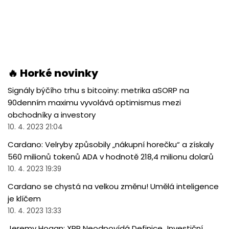
🔥 Horké novinky
Signály býčího trhu s bitcoiny: metrika aSORP na
90denním maximu vyvolává optimismus mezi
obchodníky a investory
10. 4. 2023 21:04
Cardano: Velryby způsobily „nákupní horečku“ a získaly
560 milionů tokenů ADA v hodnotě 218,4 milionu dolarů
10. 4. 2023 19:39
Cardano se chystá na velkou změnu! Umělá inteligence
je klíčem
10. 4. 2023 13:33
Jeremy Hogan: XRP Neodpovídá Definice „Investiční