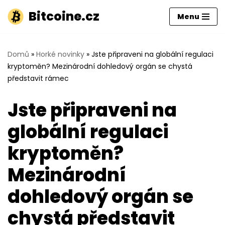
Bitcoine.cz
Menu
Přeskočit
na
obsah
Domů
»
Horké novinky
»
Jste připraveni na globální regulaci
kryptoměn? Mezinárodní dohledový orgán se chystá
představit rámec
Jste připraveni na
globální regulaci
kryptoměn?
Mezinárodní
dohledový orgán se
chystá představit