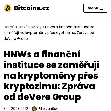
Bitcoine.cz
Menu
Přeskočit
na
obsah
Domů
»
Horké novinky
»
HNWs a finanční instituce se
zaměřují na kryptoměny přes kryptozimu: Zpráva od
deVere Group
HNWs a finanční
instituce se zaměřují
na kryptoměny přes
kryptozimu: Zpráva
od deVere Group
31. 1. 2023 22:12
Filip Janíček