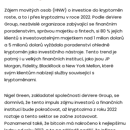
Zájem movitých osob (HNW) o investice do kryptoměn
roste, a to i přes kryptozimu v roce 2022. Podle deVere
Group, nezávislé organizace zabývající se finančním
poradenstvím, správou majetku a fintech, si 80 % jejích
klientů s investovatelným majetkem nad 1 milion dolarů
a 5 milionů dolarů vyžádalo poradenství ohledně
kryptoměn jako investičního nástroje. Tento trend je
patrný i u velkých finančních institucí, jako jsou JP
Morgan, Fidelity, BlackRock a New York Mellon, které
svým klientům nabízejí služby související s
kryptoměnami.
Nigel Green, zakladatel společnosti deVere Group, se
domnívá, že tento impuls zájmu investorů a finančních
institucí bude pokračovat, až kryptozima z roku 2022
roztaje a tento sektor se začne zotavovat.
Poznamenal také, že bitcoin má nakročeno k nejlepšímu