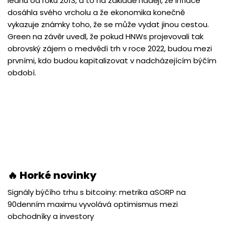
lednu od roku 2013, a to na základě nadějí, že inflace
dosáhla svého vrcholu a že ekonomika konečně
vykazuje známky toho, že se může vydat jinou cestou.
Green na závěr uvedl, že pokud HNWs projevovali tak
obrovský zájem o medvědí trh v roce 2022, budou mezi
prvními, kdo budou kapitalizovat v nadcházejícím býčím
období.
🔥 Horké novinky
Signály býčího trhu s bitcoiny: metrika aSORP na
90denním maximu vyvolává optimismus mezi
obchodníky a investory