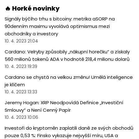
🔥 Horké novinky
Signály býčího trhu s bitcoiny: metrika aSORP na
90denním maximu vyvolává optimismus mezi
obchodníky a investory
10. 4. 2023 21:04
Cardano: Velryby způsobily „nákupní horečku“ a získaly
560 milionů tokenů ADA v hodnotě 218,4 milionu dolarů
10. 4. 2023 19:39
Cardano se chystá na velkou změnu! Umělá inteligence
je klíčem
10. 4. 2023 13:33
Jeremy Hogan: XRP Neodpovídá Definice „Investiční
Smlouvy“ a Není Cenný Papír
10. 4. 2023 10:06
Investoři do kryptoměn zaplatili daně ze svých obchodů
pouze 0,53 %: Finsko vykazuje nejvyšší míru, USA a