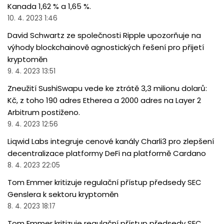
Kanada 1,62 % a 1,65 %.
10. 4. 2023 1:46
David Schwartz ze společnosti Ripple upozorňuje na
výhody blockchainově agnostických řešení pro přijetí
kryptoměn
9. 4. 2023 13:51
Zneužití SushiSwapu vede ke ztrátě 3,3 milionu dolarů:
Kč, z toho 190 adres Etherea a 2000 adres na Layer 2
Arbitrum postiženo.
9. 4. 2023 12:56
Liqwid Labs integruje cenové kanály Charli3 pro zlepšení
decentralizace platformy DeFi na platformě Cardano
8. 4. 2023 22:05
Tom Emmer kritizuje regulační přístup předsedy SEC
Genslera k sektoru kryptoměn
8. 4. 2023 18:17
Tom Emmer kritizuje regulační přístup předsedy SEC