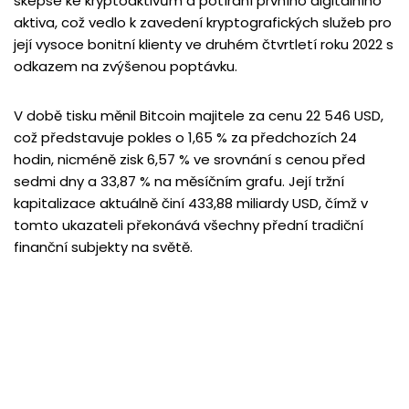
skepse ke kryptoaktivům a potírání prvního digitálního
aktiva, což vedlo k zavedení kryptografických služeb pro
její vysoce bonitní klienty ve druhém čtvrtletí roku 2022 s
odkazem na zvýšenou poptávku.
V době tisku měnil Bitcoin majitele za cenu 22 546 USD,
což představuje pokles o 1,65 % za předchozích 24
hodin, nicméně zisk 6,57 % ve srovnání s cenou před
sedmi dny a 33,87 % na měsíčním grafu. Její tržní
kapitalizace aktuálně činí 433,88 miliardy USD, čímž v
tomto ukazateli překonává všechny přední tradiční
finanční subjekty na světě.