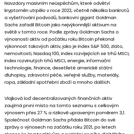
Navzdory masivním neúspěchům, které odvětví
kryptoměn utrpělo v roce 2022, včetně několika bankrotů
a vyšetřování podvodů, bankovní gigant Goldman
Sachs zařadil Bitcoin jako nejvýkonnější aktivum na
světě v tomto roce. Podle zprávy Goldman Sachs o
výnosnosti aktiv od počátku roku Bitcoin překonal
výkonnost takových aktiv, jako je index S&P 500, zlato,
nemovitosti, Nasdaq 100, index rozvíjejících se trhů MSCI,
index rozvinutých trhů MSCI, energie, informační
technologie, finance, desetileté americké státní
dluhopisy, zdravotní péče, veřejné služby, materiály,
ropa, základní spotřební zboží a mnoho dalších.
Vlajková loď decentralizovaných finančních aktiv
zaujímá první místo na tomto seznamu s celkovým
výnosem přes 27 % a rizikově upraveným poměrem 3,1.
Společnost Goldman Sachs přidala Bitcoin do své
zprávy o výnosech na začátku roku 2021, po letech