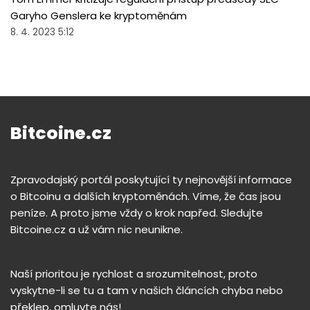
Garyho Genslera ke kryptoměnám
8. 4. 2023 5:12
Bitcoine.cz
Zpravodajský portál poskytující ty nejnovější informace
o Bitcoinu a dalších kryptoměnách. Víme, že čas jsou
peníze. A proto jsme vždy o krok napřed. Sledujte
Bitcoine.cz a už vám nic neunikne.
Naší prioritou je rychlost a srozumitelnost, proto
vyskytne-li se tu a tam v našich článcích chyba nebo
překlep, omluvte nás!