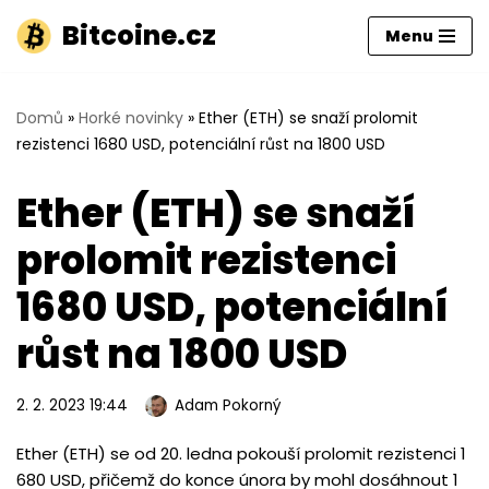
Bitcoine.cz
Menu
Přeskočit
na
obsah
Domů
»
Horké novinky
»
Ether (ETH) se snaží prolomit
rezistenci 1680 USD, potenciální růst na 1800 USD
Ether (ETH) se snaží
prolomit rezistenci
1680 USD, potenciální
růst na 1800 USD
2. 2. 2023 19:44
Adam Pokorný
Ether (ETH) se od 20. ledna pokouší prolomit rezistenci 1
680 USD, přičemž do konce února by mohl dosáhnout 1