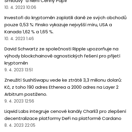
Smlouvy“ a Není Cenný Papír
10. 4. 2023 10:06
Investoři do kryptoměn zaplatili daně ze svých obchodů
pouze 0,53 %: Finsko vykazuje nejvyšší míru, USA a
Kanada 1,62 % a 1,65 %.
10. 4. 2023 1:46
David Schwartz ze společnosti Ripple upozorňuje na
výhody blockchainově agnostických řešení pro přijetí
kryptoměn
9. 4. 2023 13:51
Zneužití SushiSwapu vede ke ztrátě 3,3 milionu dolarů:
Kč, z toho 190 adres Etherea a 2000 adres na Layer 2
Arbitrum postiženo.
9. 4. 2023 12:56
Liqwid Labs integruje cenové kanály Charli3 pro zlepšení
decentralizace platformy DeFi na platformě Cardano
8. 4. 2023 22:05