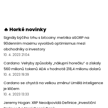
🔥 Horké novinky
Signály býčího trhu s bitcoiny: metrika aSORP na
90denním maximu vyvolává optimismus mezi
obchodníky a investory
10. 4. 2023 21:04
Cardano: Velryby způsobily „nákupní horečku“ a získaly
560 milionů tokenů ADA v hodnotě 218,4 milionu dolarů
10. 4. 2023 19:39
Cardano se chystá na velkou změnu! Umělá inteligence
je klíčem
10. 4. 2023 13:33
Jeremy Hogan: XRP Neodpovídá Definice „Investiční