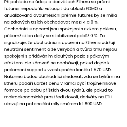
Při pohledu na údaje o derivátech Etheru se prémii
futures nepodařilo vstoupit do oblasti FOMO a
anualizovaná dvouměsíční prémie futures by se měla
na zdravých trzích obchodovat mezi 4 a 8 %.
Obchodníci s opcemi jsou spokojeni s rizikem poklesu,
přičemž sklon delty se stabilizoval poblíž 0 %. To
signalizuje, že obchodníci s opcemi na Ether si udržují
neutrální sentiment a že velrybáři a tvůrci trhu nejsou
spokojeni s přidáváním dlouhých pozic s pákovým
efektem, ale zároveň se neobávají, pokud dojde k
prolomení supportu vzestupného kanálu 1 570 USD.
Nakonec budou obchodníci sledovat, zda se býkům na
Etheru podaří udržet cenu v rámci býčí trojúhelníkové
formace po dobu příštích dvou týdnů, ale pokud to
makroekonomické prostředí dovolí, deriváty na ETH
ukazují na potenciální rally směrem k 1 800 USD.