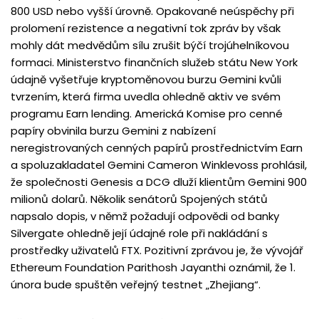
800 USD nebo vyšší úrovně. Opakované neúspěchy při
prolomení rezistence a negativní tok zpráv by však
mohly dát medvědům sílu zrušit býčí trojúhelníkovou
formaci. Ministerstvo finančních služeb státu New York
údajně vyšetřuje kryptoměnovou burzu Gemini kvůli
tvrzením, která firma uvedla ohledně aktiv ve svém
programu Earn lending. Americká Komise pro cenné
papíry obvinila burzu Gemini z nabízení
neregistrovaných cenných papírů prostřednictvím Earn
a spoluzakladatel Gemini Cameron Winklevoss prohlásil,
že společnosti Genesis a DCG dluží klientům Gemini 900
milionů dolarů. Několik senátorů Spojených států
napsalo dopis, v němž požadují odpovědi od banky
Silvergate ohledně její údajné role při nakládání s
prostředky uživatelů FTX. Pozitivní zprávou je, že vývojář
Ethereum Foundation Parithosh Jayanthi oznámil, že 1.
února bude spuštěn veřejný testnet „Zhejiang“.