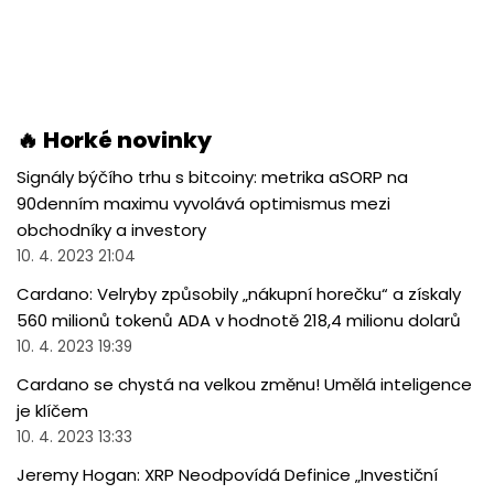
🔥 Horké novinky
Signály býčího trhu s bitcoiny: metrika aSORP na
90denním maximu vyvolává optimismus mezi
obchodníky a investory
10. 4. 2023 21:04
Cardano: Velryby způsobily „nákupní horečku“ a získaly
560 milionů tokenů ADA v hodnotě 218,4 milionu dolarů
10. 4. 2023 19:39
Cardano se chystá na velkou změnu! Umělá inteligence
je klíčem
10. 4. 2023 13:33
Jeremy Hogan: XRP Neodpovídá Definice „Investiční