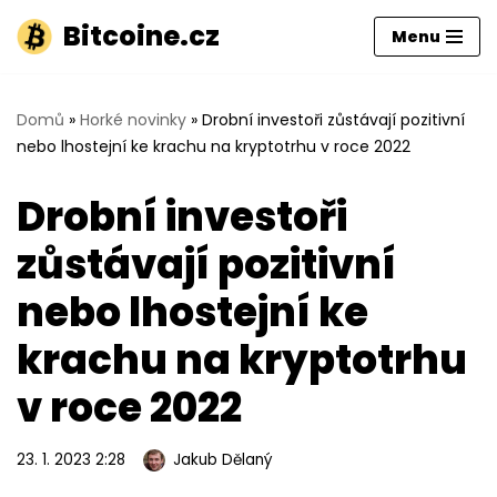
Bitcoine.cz
Menu
Přeskočit
na
obsah
Domů
»
Horké novinky
»
Drobní investoři zůstávají pozitivní
nebo lhostejní ke krachu na kryptotrhu v roce 2022
Drobní investoři
zůstávají pozitivní
nebo lhostejní ke
krachu na kryptotrhu
v roce 2022
23. 1. 2023 2:28
Jakub Dělaný