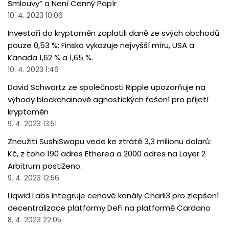
Smlouvy“ a Není Cenný Papír
10. 4. 2023 10:06
Investoři do kryptoměn zaplatili daně ze svých obchodů
pouze 0,53 %: Finsko vykazuje nejvyšší míru, USA a
Kanada 1,62 % a 1,65 %.
10. 4. 2023 1:46
David Schwartz ze společnosti Ripple upozorňuje na
výhody blockchainově agnostických řešení pro přijetí
kryptoměn
9. 4. 2023 13:51
Zneužití SushiSwapu vede ke ztrátě 3,3 milionu dolarů:
Kč, z toho 190 adres Etherea a 2000 adres na Layer 2
Arbitrum postiženo.
9. 4. 2023 12:56
Liqwid Labs integruje cenové kanály Charli3 pro zlepšení
decentralizace platformy DeFi na platformě Cardano
8. 4. 2023 22:05