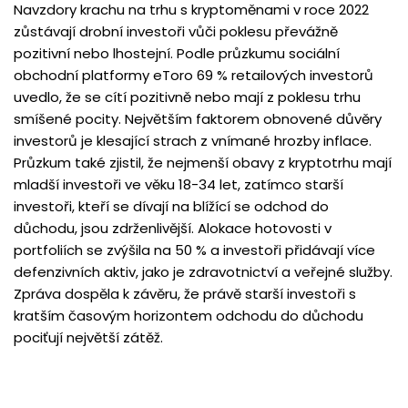
Navzdory krachu na trhu s kryptoměnami v roce 2022
zůstávají drobní investoři vůči poklesu převážně
pozitivní nebo lhostejní. Podle průzkumu sociální
obchodní platformy eToro 69 % retailových investorů
uvedlo, že se cítí pozitivně nebo mají z poklesu trhu
smíšené pocity. Největším faktorem obnovené důvěry
investorů je klesající strach z vnímané hrozby inflace.
Průzkum také zjistil, že nejmenší obavy z kryptotrhu mají
mladší investoři ve věku 18-34 let, zatímco starší
investoři, kteří se dívají na blížící se odchod do
důchodu, jsou zdrženlivější. Alokace hotovosti v
portfoliích se zvýšila na 50 % a investoři přidávají více
defenzivních aktiv, jako je zdravotnictví a veřejné služby.
Zpráva dospěla k závěru, že právě starší investoři s
kratším časovým horizontem odchodu do důchodu
pociťují největší zátěž.