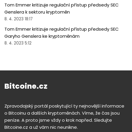
Tom Emmer kritizuje regulační přístup předsedy SEC
Genslera k sektoru kryptoměn
8. 4. 2023 18:17
Tom Emmer kritizuje regulační přístup předsedy SEC
Garyho Genslera ke kryptoměnám
8. 4. 2023 5:12
Bitcoine.cz
Zpravodajský portál poskytující ty nejnovější informace
o Bitcoinu a dalších kryptoměnách. Víme, že čas jsou
peníze. A proto jsme vždy o krok napřed. Sledujte
Bitcoine.cz a už vám nic neunikne.