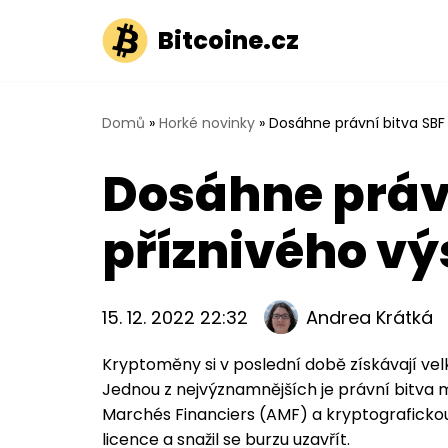
Bitcoine.cz
Přeskočit
na
obsah
Domů
»
Horké novinky
»
Dosáhne právní bitva SBF
Dosáhne právn
příznivého vý
15. 12. 2022 22:32
Andrea Krátká
Kryptoměny si v poslední době získávají vel
Jednou z nejvýznamnějších je právní bitva
Marchés Financiers (AMF) a kryptografickou
licence a snažil se burzu uzavřít.