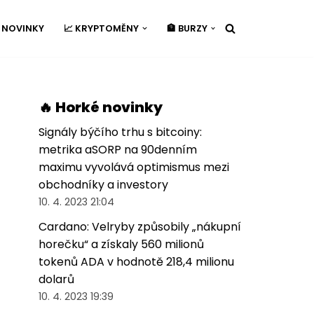
É NOVINKY
📈 KRYPTOMĚNY
🏦 BURZY
🔥 Horké novinky
Signály býčího trhu s bitcoiny:
metrika aSORP na 90denním
maximu vyvolává optimismus mezi
obchodníky a investory
10. 4. 2023 21:04
Cardano: Velryby způsobily „nákupní
horečku“ a získaly 560 milionů
tokenů ADA v hodnotě 218,4 milionu
dolarů
10. 4. 2023 19:39