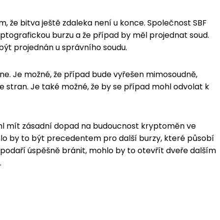
ím, že bitva ještě zdaleka není u konce. Společnost SBF
tografickou burzu a že případ by měl projednat soud.
být projednán u správního soudu.
adne. Je možné, že případ bude vyřešen mimosoudně,
 stran. Je také možné, že by se případ mohl odvolat k
ohl mít zásadní dopad na budoucnost kryptoměn ve
hlo by to být precedentem pro další burzy, které působí
 podaří úspěšně bránit, mohlo by to otevřít dveře dalším
.