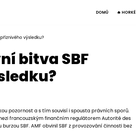
DOMŮ
🔥 HORK
 příznivého výsledku?
í bitva SBF
sledku?
kou pozornost a s tím souvisí i spousta právních sporů.
 mezi francouzským finančním regulátorem Autorité des
 burzou SBF. AMF obvinil SBF z provozování činnosti bez