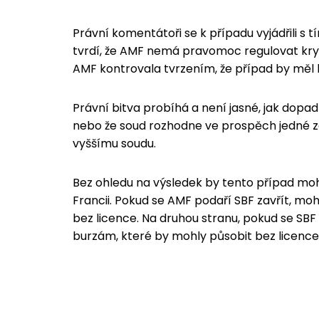
Právní komentátoři se k případu vyjádřili s t
tvrdí, že AMF nemá pravomoc regulovat kryp
AMF kontrovala tvrzením, že případ by měl 
Právní bitva probíhá a není jasné, jak dop
nebo že soud rozhodne ve prospěch jedné ze
vyššímu soudu.
Bez ohledu na výsledek by tento případ m
Francii. Pokud se AMF podaří SBF zavřít, mo
bez licence. Na druhou stranu, pokud se SBF
burzám, které by mohly působit bez licence