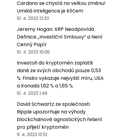
Cardano se chystá na velkou změnu!
Umělá inteligence je klíčem
10. 4. 2023 13:33
Jeremy Hogan: XRP Neodpovídá
Definice „Investiční Smlouvy“ a Není
Cenný Papír
10. 4. 2023 10:06
Investoři do kryptoměn zaplatili
daně ze svých obchodů pouze 0,53
%: Finsko vykazuje nejvyšší míru, USA
a Kanada 1,62 % a 1,65 %.
10. 4. 2023 1:46
David Schwartz ze společnosti
Ripple upozorňuje na výhody
blockchainově agnostických řešení
pro přijetí kryptoměn
9. 4. 2023 13:51