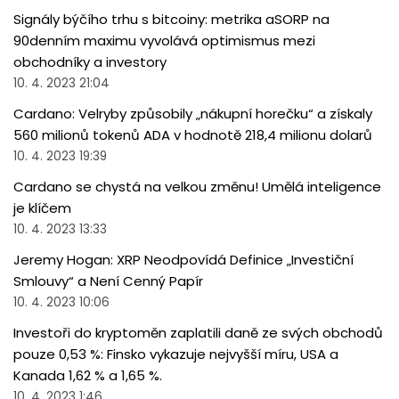
Signály býčího trhu s bitcoiny: metrika aSORP na
90denním maximu vyvolává optimismus mezi
obchodníky a investory
10. 4. 2023 21:04
Cardano: Velryby způsobily „nákupní horečku“ a získaly
560 milionů tokenů ADA v hodnotě 218,4 milionu dolarů
10. 4. 2023 19:39
Cardano se chystá na velkou změnu! Umělá inteligence
je klíčem
10. 4. 2023 13:33
Jeremy Hogan: XRP Neodpovídá Definice „Investiční
Smlouvy“ a Není Cenný Papír
10. 4. 2023 10:06
Investoři do kryptoměn zaplatili daně ze svých obchodů
pouze 0,53 %: Finsko vykazuje nejvyšší míru, USA a
Kanada 1,62 % a 1,65 %.
10. 4. 2023 1:46