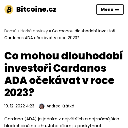
Bitcoine.cz
Menu
Přeskočit
na
obsah
Domů
»
Horké novinky
»
Co mohou dlouhodobí investoři
Cardanos ADA očekávat v roce 2023?
Co mohou dlouhodobí
investoři Cardanos
ADA očekávat v roce
2023?
10. 12. 2022 4:23
Andrea Krátká
Cardano (ADA) je jedním z největších a nejznámějších
blockchainů na trhu. Jeho cílem je poskytnout